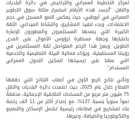
لمركز التخطيط العمراني والتراخيص في دائرة البلديات
والنقل:
"
تُجسد هذه الأرقام استمرار متانة سوق التطوير
العمراني في أبوظبي، حيث يعكس النمو المسجل في حجم
الاعتمادات، وبدء تنفيذ المشاريع، والنشاط الميداني، الثقة
الكبيرة التي
يمنحها
المستثمرون والمطورون للإمارة
باعتبارها وجهة مستقرة لرؤوس الأموال على المدى
الطويل
.
ويعزز
هذا الزخم المتواصل ثقة المستثمرين في
رؤيتنا المستقبلية، ويؤكد
فعالية
البيئة التنظيمية والخدمية
التي عملنا على ترسيخها لتمكين التحول العمراني
المستدام
".
وتأتي نتائج الربع الأول في أعقاب النتائج التي حققها
القطاع خلال عام 2025، حيث اعتمدت دائرة البلديات والنقل
75 مليون متر مربع من المساحات الطابقية الإجمالية، محققةً
نمواً سنوياً بنسبة 137%، مع إصدار أكثر من 11
ألف
رخصة
بناء لمشاريع في قطاعات رئيسية
تشمل
الإسكان والتصنيع
والتكنولوجيا والضيافة، وغيرها
.