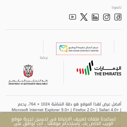
تابعونا
Youtube
Facebook
الذهاب الى تم
Twitter
Instagram
برعاية
برعاية
برعاية
برعاية
أفضل عرض لهذا الموقع هو دقة الشاشة 1024 × 764، يدعم
Microsoft Internet Explorer 9.0+ | Firefox 2.0+ | Safari 4.0+ |
Opera 6.0+ | Chrome
تساعدنا ملفات تعريف الارتباط في تحسين تجربة موقع
الويب الخاص بك. باستخدام موقعنا ، أنت توافق على
تم تحديث الموقع آخر مرة في
- 01-09-2023 وقت10:08 am