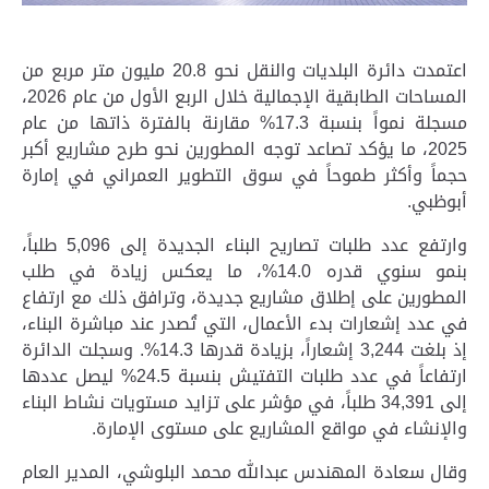
اعتمدت دائرة البلديات والنقل نحو 20.8 مليون متر مربع من
المساحات الطابقية الإجمالية خلال الربع الأول من عام 2026،
مسجلة نمواً بنسبة 17.3% مقارنة بالفترة ذاتها من عام
2025، ما يؤكد
تصاعد
توجه المطورين نحو طرح مشاريع أكبر
حجماً وأكثر طموحاً في سوق التطوير العمراني
في
إمارة
أبوظبي.
وارتفع عدد طلبات تصاريح البناء الجديدة إلى 5,096 طلباً،
بنمو سنوي قدره 14.0%،
ما
يعكس زيادة
في
طلب
المطورين على إطلاق مشاريع جديدة،
وترافق ذلك مع
ارتفاع
في عدد إشعارات بدء الأعمال، التي تُصدر عند مباشرة البناء،
إذ بلغت 3,244 إشعاراً، بزيادة قدرها 14.3%.
وسجلت
الدائرة
ارتفاعاً في عدد طلبات التفتيش بنسبة 24.5% ليصل عددها
إلى 34,391 طلباً، في مؤشر على تزايد مستويات نشاط البناء
والإنشاء في مواقع المشاريع على مستوى الإمارة
.
وقال سعادة المهندس عبدالله محمد البلوشي، المدير العام