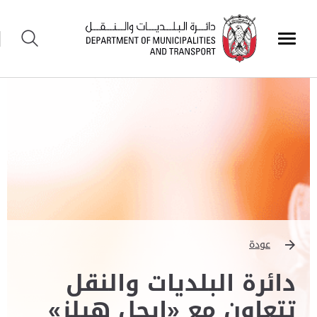
عودة
دائرة البلديات والنقل
تتعاون مع «إيجل هيلز»