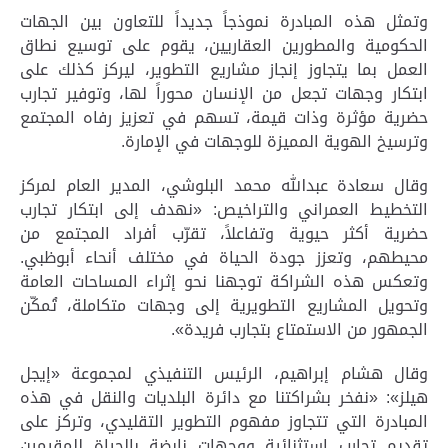
وتمثل هذه المبادرة نموذجاً جديداً للتعاون بين الجهات
الحكومية والمطورين العقاريين، يقوم على توسيع نطاق
العمل بما يتجاوز إنجاز مشاريع التطوير، ليركز كذلك على
ابتكار وجهات تجعل من الإنسان محوراً لها، وتوفير تجارب
حضرية مؤثرة وذات قيمة، تسهم في تعزيز رفاه المجتمع
وترسيخ الهوية المميزة للوجهات في الإمارة
.
وقال سعادة عبدالله محمد البلوشي، المدير العام لمركز
التخطيط العمراني والتراخيص: «نهدف إلى ابتكار تجارب
حضرية أكثر حيوية وتفاعلاً، تقرّب أفراد المجتمع من
محيطهم، وتعزز جودة الحياة في مختلف أنحاء أبوظبي.
وتعكس هذه الشراكة توجهنا نحو إثراء المساحات العامة
وتحويل المشاريع التطويرية إلى وجهات متكاملة، تُمكّن
الجمهور من الاستمتاع بتجارب فريدة»
.
وقال هشام إبراهيم، الرئيس التنفيذي لمجموعة «إيجل
هيلز»: «نفخر بشراكتنا مع دائرة البلديات والنقل في هذه
المبادرة التي تتجاوز مفهوم التطوير التقليدي، وتركز على
تقديم تجارب استثنائية ووجهات نابضة بالحياة للمقيمين