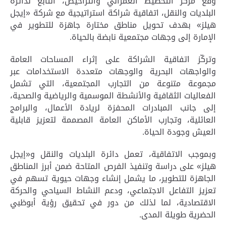
وقَّع مركز التخطيط العمراني والتراخيص، التابع لدائرة
البلديات والنقل، اتفاقية شراكة استراتيجية مع شركة «إيجل
هيلز» بهدف تحويل مناطق مختارة جاهزة للتطوير في
الإمارة إلى وجهات مجتمعية نابضة بالحياة
.
وتركّز اتفاقية الشراكة على إثراء المساحات العامة
والواجهات البحرية والوجهات متعددة الاستخدامات عبر
مجموعة متنوعة من التجارب المجتمعية، التي تشمل
الفعاليات الثقافية والأنشطة الموسمية والرياضية والصحية،
إلى جانب المبادرات المحفزة لريادة الأعمال، والبرامج
العائلية، وتجارب الأماكن العامة المصممة لتعزيز قابلية
العيش وجودة الحياة
.
وبموجب الاتفاقية، تعمل دائرة البلديات والنقل و«إيجل
هيلز» على دراسة وتنفيذ الفرص المتاحة ضمن أبرز المناطق
الجاهزة للتطوير، ما يشمل إنشاء وجهات حيوية تسهم في
تعزيز التفاعل الاجتماعي، ودعم النشاط السياحي والحركة
الاقتصادية، لما لذلك من دور في تحقيق رؤية أبوظبي
الحضرية طويلة المدى
.