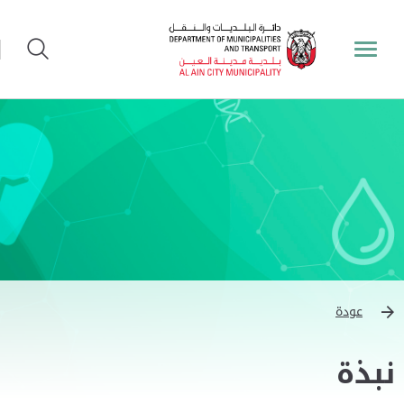
عودة
نبذة