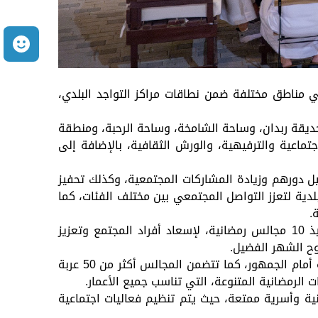
م
للهوية الوطنية والإسلامية، تنفذ بلدية مدينة أبوظبي 10 مجالس رمضانية في مناطق مختلفة ضمن نطاقات مراكز التواجد البلدي،
ديقة ربدان، وساحة الشامخة، وساحة الرحبة، ومنطقة
تماعية والترفيهية، والورش الثقافية، بالإضافة إلى
يل دورهم وزيادة المشاركات المجتمعية، وكذلك تحفيز
دية لتعزز التواصل المجتمعي بين مختلف الفئات، كما
.
وأوضح مدير مشروع التواجد البلدي ببلدية مدينة أبوظبي، المهندس/ عمر محمد الهاشمي، أنه للمرة الأولى يتم تنفيذ 10 مجالس رمضانية، لإسعاد أفراد المجتمع وتعزيز
وح الشهر الفضيل.
وأضاف أن المجالس الرمضانية تتضمن أكثر من 150 كشكاً لدعم الأسر المنتجة من خلال عرض منتجات مشاريعها المتنوعة أمام الجمهور، كما تتضمن المجالس أكثر من 50 عربة
ت الرمضانية المتنوعة، التي تناسب جميع الأعمار.
نية وأسرية ممتعة، حيث يتم تنظيم فعاليات اجتماعية