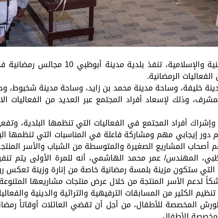
ترسيخاً للقيم الإماراتية الأصيلة، وتعزيزاً 
الفعاليات الرمضانية.
دينة خليفة، وساحة مدينة محمد بن زايد، وساحة مدينة شخبوط، وح
شرف، وذلك لإسعاد أفراد المجتمع عبر العديد من الفعاليات الاج
 وإشراك أفراد المجتمع في الفعاليات التي تنظمها البلدية، وتفع
دور إيجابي مهم ومشاركة فاعلة في المناسبات التي تنظمها البل
 أصحاب المشاريع الصغيرة والمتوسطة من الشباب والأسر المنتجة
ة، التي ستكون مزينة بلمسة رمضانية خاصة من إنارة وزينة تعكس ر
نظيم الكثير من المسابقات الترفيهية والتراثية والدينية والفعاليا
الورش المخصصة للأطفال، من أجل أن تقضي العائلات أوقاتاً رمضا
مخصصة للأطفال.