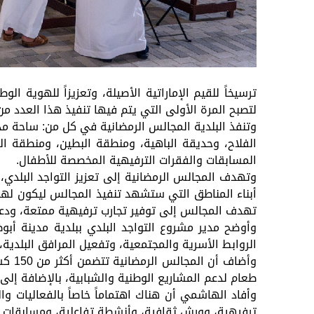
لتصبح المرة الأولى التي يتم فيها تنفيذ هذا العدد من 
وتنفذ البلدية المجالس الرمضانية في كل من: ساحة م
الفلاح، وحديقة الباهية، ومنطقة البطين، ومنطقة الم
المسابقات والفقرات الترفيهية المخصصة للأطفال.
وتهدف المجالس الرمضانية إلى تعزيز التواجد البلدي،
أبناء المناطق التي ستشهد تنفيذ المجالس ليكون لهم 
تهدف المجالس إلى توفير تجارب ترفيهية ممتعة، ودعم
الروابط الأسرية والمجتمعية، وتفعيل المرافق البلدي
طعام لدعم المشاريع الوطنية والشبابية، بالإضافة إلى ت
وأفاد الهاشمي أن هناك اهتماماً خاصاً بالفعاليات و
ترفيهية، وورش ثقافية، وأنشطة تفاعلية، ومسابقات 