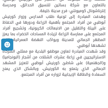
بالتعاون مع شركة بساتين لتنسيق الحدائق، ومدرسة
إنترناشونال كوميونتي- فرع مدينة خليفة.
وهدفت المبادرة إلى توعية طلاب المدارس وزوار كورنيش
أبوظبي من أفراد المجتمع بأهمية الزراعة ودورها في الحفاظ
على البيئة والتقليل من الانبعاثات الكربونية، وتشجيع أفراد
المجتمع على ممارسة الزراعة لزيادة المساحات الخضراء بما يعزز
المظهر الجمالي للمدينة ويواكب النهضة العمرانية التي
م
تشهدها أبوظبي.
وقد شهدت المبادرة تعاون موظفو البلدية مع ممثلي الشركاء
الاستراتيجيين في زراعة عشرات الشتلات من أشجار (البونجاميا)
و(الجهنمية) على شاطئ كورنيش أبوظبي لتعزيز المشهد
الجمالي الذي يتمتع به الكورنيش، وبالشكل الذي يمنح
السعادة والطاقة الإيجابية لزواره من أفراد المجتمع.