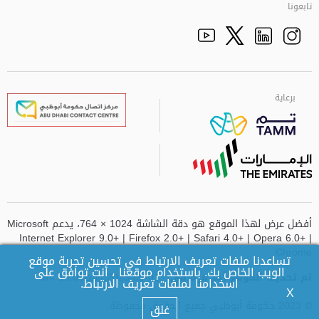
تابعونا
Facebook
Youtube
الذهاب الى تم
Twitter
Instagram
برعاية
برعاية
برعاية
برعاية
أفضل عرض لهذا الموقع هو دقة الشاشة 1024 × 764، يدعم Microsoft
Internet Explorer 9.0+ | Firefox 2.0+ | Safari 4.0+ | Opera 6.0+ |
Chrome
تساعدنا ملفات تعريف الارتباط في تحسين تجربة موقع
الويب الخاص بك. باستخدام موقعنا ، أنت توافق على
تم تحديث الموقع آخر مرة في
- 01-09-2023 وقت10:08 am
اسخدامنا لملفات تعريف الارتباط.
X
© 2023 حكومة أبوظبي جميع الحقوق محفوظة.
غلق