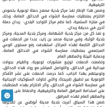
الترفيهية.
وضمن هذا الإطار نفذ مركز بلدية مصفح حملة توعوية بخصوص
الالتزام بمتطلبات ممارسة الشواء في الحدائق العامة، وذلك
في منتزة السلمية، كما نظم مركز التواجد البلدي- ربدان حملة
أخرى في حديقة ربدان،
و نفذ كل من: مركز بلدية الشهامة، ومركز بلدية المدينة، ومركز
بلدية الوثبة، وفي مدينة محمد بن زايد، عددا من الحملات في
الحدائق التابعة لهذه المراكز، استهدفت رفع مستوى الوعي
المجتمعي بمتطلبات ممارسة الشواء في الحدائق العامة،
وحماية البيئة والمظهر العام.
وتضمنت الحملات توزيع منشورات توعوية، والقيام بجولات
ميدانية في الحدائق، والتواصل المباشر مع رواد هذه الحدائق،
وتوعيتهم بهذا الجانب، كما حرصت الحملات على نشر الأفكار
التوعوية عبر تطبيق (فريجنا)، والتي تناولت السلوكيات الإيجابية
في ممارسة الشواء في الحدائق، وأثر الالتزام بهذه المتطلبات
على استدامة المرافق العامة والترفيهية، والحفاظ على الجمال
م
والمظهر العام لهذه المرافق.
ضمن هذا السياق أعربت بلدية مدينة أبوظبي عن تقديرها