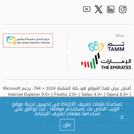
Facebook
Youtube
الذهاب الى تم
Twitter
Instagram
برعاية
برعاية
برعاية
برعاية
أفضل عرض لهذا الموقع هو دقة الشاشة 1024 × 764، يدعم Microsoft
Internet Explorer 9.0+ | Firefox 2.0+ | Safari 4.0+ | Opera 6.0+ |
Chrome
تساعدنا ملفات تعريف الارتباط في تحسين تجربة موقع
الويب الخاص بك. باستخدام موقعنا ، أنت توافق على
تم تحديث الموقع آخر مرة في
- 01-09-2023 وقت10:08 am
اسخدامنا لملفات تعريف الارتباط.
X
© 2023 حكومة أبوظبي جميع الحقوق محفوظة.
غلق