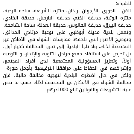
للشواء:
الفن - الجوري -الأرجوان -ربدان، منتزه الشريعة، ساحة الرحبة،
منتزه الوثبة، حديقة الختم، حديقة البارجيل، حديقة الكادي،
حديقة البيرق، حديقة الفانوس، حديقة العدلة، ساحة الشامخة.
وتعمل بلدية مدينة أبوظبي على توعية مرتادي الحدائق،
وتوضيح الأضرار التي تلحقها ممارسات الشواء في الأماكن غير
المخصصة لذلك، ولا تلجأ البلدية إلى تحرير المخالفة كخيار أول،
بل تحرص على استنفاد جميع مراحل التنويه والإنذار، و التوعية
أولاً، وتعزيز المسؤولية المجتمعية لدى أفراد المجتمع،
وإشراكهم في الحفاظ على مرافقنا الترفيهية بأجمل صورة،
ولكن في حال اضطرت البلدية لتوجيه مخالفة مالية، فإن
مخالفة الشواء في الأمكان غير المخصصة لذلك حسب ما تنص
عليه التشريعات والقوانين تبلغ 1000درهم.