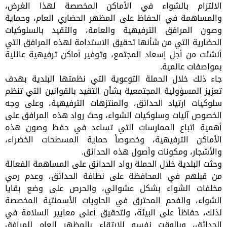
الالتزام بالشواء في الأماكن المخصصة لهذا الغرض،
والمساهمة في الحفاظ على المظهر الحضاري العام، وحماية
وصون المرافق الترفيهية والعامة، والتقيد بالسلوكيات
الحضارية التي من شأنها تحقيق الاستدامة لهذه المرافق التي
أنشئت من أجل إسعاد المجتمع، وتوفير أماكن ترفيهية عائلية
بمواصفات عالمية.
جاء ذلك خلال الحملة التوعوية التي نظمتها البلدية بهدف
تعزيز المسؤولية المجتمعية بشأن التقيد بالقوانين التي تنظم
سلوكيات ارتياد الحدائق، والمنتزهات الترفيهية، وعلى وجه
الخصوص آليات وسلوكيات الشواء، وحث رواد هذه المرافق على
أهمية اتباع الممارسات التي تساعد في حفظ وصون هذه
الأماكن الترفيهية، وخصوصاً حماية المسطحات الخضراء،
والأشجار، ومكونات وأصول هذه الحدائق.
وحثت البلدية خلال الحملة رواد الحدائق على المساهمة الفعالة
من قبلهم في المحافظة على نظافة الحدائق، وعدم رمي
مخلفات الشواء بشكل عشوائي، والحرص على وضع بقايا
الشواء، والفحم المحترق في الحاويات الأسمنتية المخصصة
لذلك، حفاظاً على البيئة، ولتحقيق أعلى معايير السلامة في
الحدائق، وبالوقت نفسه للارتقاء بالمظهر العام للمرافق