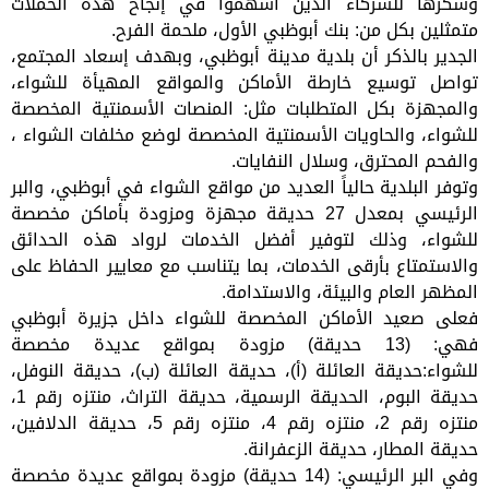
وشكرها للشركاء الذين أسهموا في إنجاح هذه الحملات
متمثلين بكل من: بنك أبوظبي الأول، ملحمة الفرح.
الجدير بالذكر أن بلدية مدينة أبوظبي، وبهدف إسعاد المجتمع،
تواصل توسيع خارطة الأماكن والمواقع المهيأة للشواء،
والمجهزة بكل المتطلبات مثل: المنصات الأسمنتية المخصصة
للشواء، والحاويات الأسمنتية المخصصة لوضع مخلفات الشواء ،
والفحم المحترق، وسلال النفايات.
وتوفر البلدية حالياً العديد من مواقع الشواء في أبوظبي، والبر
الرئيسي بمعدل 27 حديقة مجهزة ومزودة بأماكن مخصصة
للشواء، وذلك لتوفير أفضل الخدمات لرواد هذه الحدائق
والاستمتاع بأرقى الخدمات، بما يتناسب مع معايير الحفاظ على
المظهر العام والبيئة، والاستدامة.
فعلى صعيد الأماكن المخصصة للشواء داخل جزيرة أبوظبي
فهي: (13 حديقة) مزودة بمواقع عديدة مخصصة
للشواء:حديقة العائلة (أ)، حديقة العائلة (ب)، حديقة النوفل،
حديقة البوم، الحديقة الرسمية، حديقة التراث، منتزه رقم 1،
منتزه رقم 2، منتزه رقم 4، منتزه رقم 5، حديقة الدلافين،
حديقة المطار، حديقة الزعفرانة.
وفي البر الرئيسي: (14 حديقة) مزودة بمواقع عديدة مخصصة