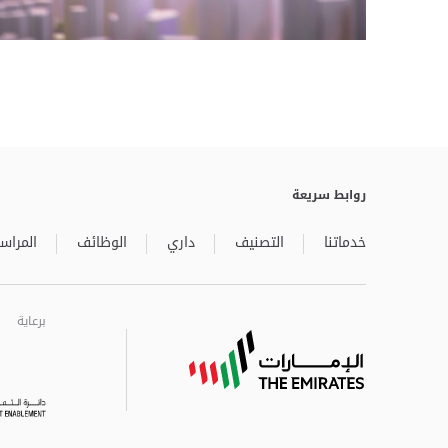
روابط سريعة
خدماتنا
التصنيف
داري
الوظائف
المراسل
برعاية
برعاية
برعاية