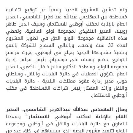
وتم تدشين المشروع الجديد رسمياً عبر توقيع اتفاقية
مُساطحة بين المهندس عبدالله عبدالعزيز الشامسي، المدير
العام بالإنابة لمكتب أبوظبي للاستثمار، وسيف الدين طاهر
روبيلا، المدير التنفيذي لمجموعة لولو العالمية. وتعطي
هذه الاتفاقية مجموعة اللولو الحق في تطوير المشروع
لمدة 32 سنة ونصف، وبالتالي السماح للشركة بالنمو
وتنفيذ مشروعها الجديد بنجاح في أبوظبي. وجرت مراسم
التوقيع بحضور يوسف على موسليام، رئيس مجلس إدارة
مجموعة اللولو، وسعادة الدكتور سالم خلفان الكعبي، المدير
العام لشؤون العمليات في دائرة البلديات والنقل، وسلطان
حوير، مدير إدارة عقود ممتلكات البلدية - دائرة البلديات
والنقل ورائد المهتار رئيس شراكات المُساطحة في مكتب
أبوظبي للاستثمار.
وقال المهندس عبدالله عبدالعزيز الشامسي، المدير
العام بالإنابة لمكتب أبوظبي للاستثمار
:" يسعدنا
التعاون مع دائرة البلديات والنقل في أبوظبي ومجموعة
اللولو لتنفيذ مشروع الرحبة الذي سيساهم في خلق عدد من