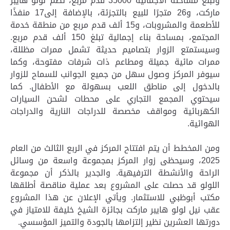
وتبلغ مساحته الاجمالية 35000 قدم مربع، تضم لولو هايبر
ماركت، و26 متجرًا للبيع بالتجزئة، بالإضافة إلى17 منفذًا
للأطعمة والمشروبات، و15 ألف قدم مربع من منطقة خدمة
المجتمع، بمساحة بناء إجمالية تبلغ 150 ألف قدم مربع.
وسيستمتع الزوار بتصاميم حديثة تشمل ممرات مظللة،
ممرات مائية جميلة ومطاعم ذات شرفات مفتوحة، وكما
سيوفر المركز وصول سهل من جميع الجوانب للسماح للزوار
بالدخول إلى مناطق اللعب بسهولة مع الأطفال. كما
سيحتوي المجمع التجاري على محطات لشحن السيارات
الكهربائية ومواقف مخصصة للدراجات النارية والدراجات
الهوائية.
ومن المخطط أن يتم افتتاح المركز في الربع الثالث من العام
2025، وسيحظى زوار المركز بمجموعة واسعة من وسائل
الراحة والأنشطة الترفيهية. والجدير بالذكر أن مجموعة
اللولو قد حصلت على المشروع بعد عملية مناقصة أطلقها
مكتب أبوظبي للاستثمار. ويأتي الإعلان عن هذا المشروع
عقب نيل لولو هايبر ماركت بجائزة الشيخ خليفة للامتياز في
دورتها العشرين نظير إلتزامها بالجودة والتميز المؤسسي.