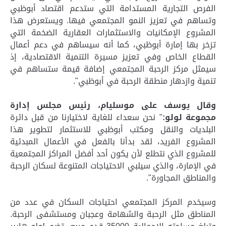
الفرص التجارية المستدامة التي ستدعم اقتصاد أبوظبي
وتساهم في تعزيز النمو المجتمعي فيها. ويستعرض هذا
المشروع الإمكانيات والاستثمارات العقارية الضخمة التي
تزخر بها إمارة أبوظبي، كما أنه سيساهم في دعم أعمال
القطاع الخاص وفي تعزيز مسيرة التنمية الاقتصادية، إذ
سيمثل مركز الرحبة المجتمعي إضافة قيمة ستساهم في
تنمية وازدهار منطقة الرحبة في أبوظبي".
وقال يوسف على موسليام، رئيس مجلس إدارة
مجموعة لولو:
" نحن سعداء للغاية لاختيارنا من قبل دائرة
البلديات والنقل ومكتب أبوظبي للاستثمار لتطوير هذا
المشروع الفريد، لقد بدأنا بالفعل في الأعمال المبدئية
للمشروع الذي نتطلع لأن يكون أحد أفضل المراكز المجتمعية
في الإمارة، والذي سيلبي الاحتياجات المتنوعة لسكان الرحبة
والمناطق المجاورة".
وسيخدم المركز المجتمعي احتياجات السكان في عدد من
المناطق مثل الرحبة والشهامة وعجبان ومستشفى الرحبة.