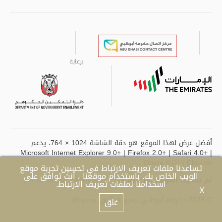
Twitter
Instagram
برعاية
برعاية
برعاية
برعاية
أفضل عرض لهذا الموقع هو دقة الشاشة 1024 × 764، يدعم
Microsoft Internet Explorer 9.0+ | Firefox 2.0+ | Safari 4.0+ |
Opera 6.0+ | Chrome
تساعدنا ملفات تعريف الارتباط في تحسين تجربة موقع
الويب الخاص بك. باستخدام موقعنا ، أنت توافق على
تم تحديث الموقع آخر مرة في
- 01-09-2023 وقت10:08 am
اسخدامنا لملفات تعريف الارتباط.
X
© 2023 حكومة أبوظبي جميع الحقوق محفوظة.
غلق