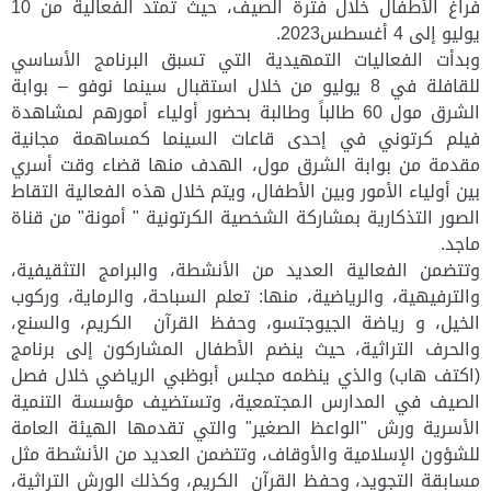
فراغ الأطفال خلال فترة الصيف، حيث تمتد الفعالية من 10
يوليو إلى 4 أغسطس2023.
وبدأت الفعاليات التمهيدية التي تسبق البرنامج الأساسي
للقافلة في 8 يوليو من خلال استقبال سينما نوفو – بوابة
الشرق مول 60 طالباً وطالبة بحضور أولياء أمورهم لمشاهدة
فيلم كرتوني في إحدى قاعات السينما كمساهمة مجانية
مقدمة من بوابة الشرق مول، الهدف منها قضاء وقت أسري
بين أولياء الأمور وبين الأطفال، ويتم خلال هذه الفعالية التقاط
الصور التذكارية بمشاركة الشخصية الكرتونية " أمونة" من قناة
ماجد.
وتتضمن الفعالية العديد من الأنشطة، والبرامج التثقيفية،
والترفيهية، والرياضية، منها: تعلم السباحة، والرماية، وركوب
الخيل، و رياضة الجيوجتسو، وحفظ القرآن الكريم، والسنع،
والحرف التراثية، حيث ينضم الأطفال المشاركون إلى برنامج
(اكتف هاب) والذي ينظمه مجلس أبوظبي الرياضي خلال فصل
الصيف في المدارس المجتمعية، وتستضيف مؤسسة التنمية
الأسرية ورش "الواعظ الصغير" والتي تقدمها الهيئة العامة
للشؤون الإسلامية والأوقاف، وتتضمن العديد من الأنشطة مثل
مسابقة التجويد، وحفظ القرآن الكريم، وكذلك الورش التراثية،