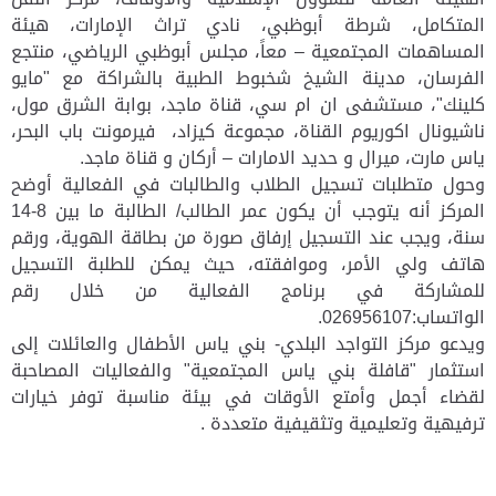
المتكامل، شرطة أبوظبي، نادي تراث الإمارات، هيئة
المساهمات المجتمعية – معاً، مجلس أبوظبي الرياضي، منتجع
الفرسان، مدينة الشيخ شخبوط الطبية بالشراكة مع "مايو
كلينك"، مستشفى ان ام سي، قناة ماجد، بوابة الشرق مول،
ناشيونال اكوريوم القناة، مجموعة كيزاد، فيرمونت باب البحر،
ياس مارت، ميرال و حديد الامارات – أركان و قناة ماجد.
وحول متطلبات تسجيل الطلاب والطالبات في الفعالية أوضح
المركز أنه يتوجب أن يكون عمر الطالب/ الطالبة ما بين 8-14
سنة، ويجب عند التسجيل إرفاق صورة من بطاقة الهوية، ورقم
هاتف ولي الأمر، وموافقته، حيث يمكن للطلبة التسجيل
للمشاركة في برنامج الفعالية من خلال رقم
الواتساب:026956107.
ويدعو مركز التواجد البلدي- بني ياس الأطفال والعائلات إلى
استثمار "قافلة بني ياس المجتمعية" والفعاليات المصاحبة
لقضاء أجمل وأمتع الأوقات في بيئة مناسبة توفر خيارات
ترفيهية وتعليمية وتثقيفية متعددة .