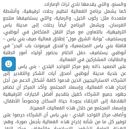
والسنع، والتي يقدمها نادي تراث الإمارات.
كما يشمل برنامج الفعالية تنظيم رحلات ترفيهية، وأنشطة
متعددة مثل: ركوب الخيل، والرماية، والتي يستضيفها منتجع
الفرسان، ويشمل البرنامج أيضاً رحلات إلى مدينة ياس
الترفيهية، بالتعاون مع مركز النقل المتكامل في أبوظبي،
ويستضيف "بوابة الشرق مول" إطلاق فعالية صيف بني ياس –
قافلة بني ياس المجتمعية، و"فندق فيرمونت باب البحر" في
أبوظبي يستضيف حفل الختام بحضور أولياء أمور الطلبة
والطالبات المشاركين في الفعالية.
م
على الصعيد ذاته رفع مركز التواجد البلدي - بني ياس بالإنابة
عن بلدية مدينة أبوظبي أصدق آيات الشكر والتقدير إلى
الشركاء الاستراتيجيين الذين قدموا كافة أشكال الدعم من أجل
إنجاح هذه الفعالية، وإسعاد المجتمع. وأكد المركز أن تضافر
جهود جميع الشركاء كفيل بتقديم أفضل الخيارات الترفيهية
الهادفة إلى الارتقاء بجودة حياة السكان وخصوصاً الأطفال،
وإسعاد المجتمع من خلال هذه الفعاليات المميزة.
وأضاف مركز التواجد البلدي - بني ياس أن الشركاء حرصوا على
توفير كل ما من شأنه إخراج هذه الفعالية بأجمل صورة، وهم:
الهيئة العامة للشؤون الإسلامية والأوقاف، مركز النقل