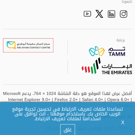
تابعونا
Facebook
Youtube
الذهاب الى تم
Twitter
Instagram
برعاية
برعاية
برعاية
برعاية
أفضل عرض لهذا الموقع هو دقة الشاشة 1024 × 764، يدعم Microsoft
Internet Explorer 9.0+ | Firefox 2.0+ | Safari 4.0+ | Opera 6.0+ |
Chrome
تساعدنا ملفات تعريف الارتباط في تحسين تجربة موقع
الويب الخاص بك. باستخدام موقعنا ، أنت توافق على
تم تحديث الموقع آخر مرة في
- 01-09-2023 وقت10:08 am
اسخدامنا لملفات تعريف الارتباط.
X
© 2023 حكومة أبوظبي جميع الحقوق محفوظة.
غلق