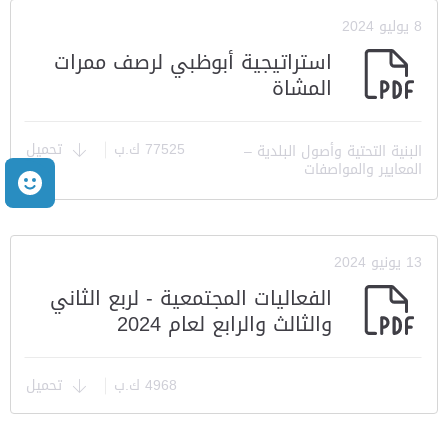
8 يوليو 2024
استراتيجية أبوظبي لرصف ممرات
المشاة
77525 ك.ب
تحميل
البنية التحتية وأصول البلدية –
المعايير والمواصفات
م
13 يونيو 2024
الفعاليات المجتمعية - لربع الثاني
والثالث والرابع لعام 2024
4968 ك.ب
تحميل