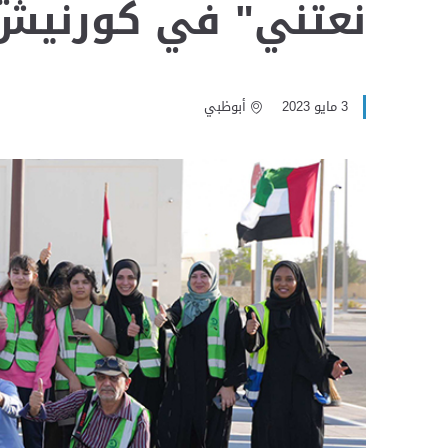
نعتني" في كورنيش أ
3 مايو 2023
أبوظبي