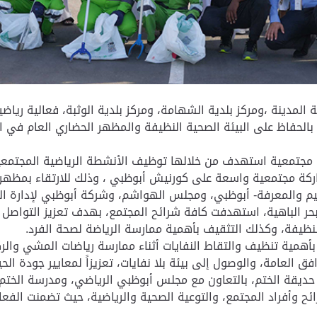
 المدينة ،ومركز بلدية الشهامة، ومركز بلدية الوثبة، فعالية رياض
 بالحفاظ على البيئة الصحية النظيفة والمظهر الحضاري العام في
ضية مجتمعية استهدف من خلالها توظيف الأنشطة الرياضية المجتمع
اركة مجتمعية واسعة على كورنيش أبوظبي ، وذلك للارتقاء بمظهر 
عليم والمعرفة- أبوظبي، ومجلس الهواشم، وشركة أبوظبي لإدارة ال
ر الباهية، استهدفت كافة شرائح المجتمع، بهدف تعزيز التواصل م
لنظيفة، وكذلك التثقيف بأهمية ممارسة الرياضة لصحة الفرد.
 بأهمية تنظيف والتقاط النفايات أثناء ممارسة رياضات المشي وا
العامة، والوصول إلى بيئة بلا نفايات، تعزيزاً لمعايير جودة الحي
 حديقة الختم، بالتعاون مع مجلس أبوظبي الرياضي، ومدرسة الخت
ائح وأفراد المجتمع، والتوعية الصحية والرياضية، حيث تضمنت الفع