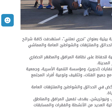
م
ية بيئية بعنوان "نجري نعتني"، استهدفت كافة شرائح
 الحدائق والمنتزهات والشواطئ العامة والمماشي
ية للحفاظ على نظافة المرافق والمظهر الحضاري
المدينة.
نفايات (تدوير)، ومؤسسة التنمية الأسرية، وجمعية
ع جميع الفئات، وتثقيف وتوعية أفراد المجتمع
لركض في الحدائق والشواطئ والمنتزهات العامة
اة.
م، ونيوتريشن، بهدف تفعيل المرافق والمناطق
الية العديد من الأنشطة والفقرات والمسابقات