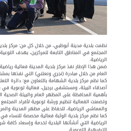
نظمت بلدية مدينة أبوظبي، من خلال كل من: مركز بلدية
المجتمع في المناطق التابعة للمركزين، بهدف التوعية
الرياضية.
ضمن هذا الإطار نفذ مركز بلدية المدينة فعالية ريا
العام من خلال مبادرة (نجري ونعتني) التي نفذها بمش
كما نظم مركز بلدية الشهامة بالتعاون مع: دائرة الت
أصدقاء البيئة، ومستشفى برجيل، فعالية توعوية في بح
بأهمية المحافظة على المظهر العام والبيئة الصحية ا
وتضمنت الفعالية تنظيم ورشة توعوية لأفراد المجتمع
والمماشي الرياضية، للحفاظ على مظهر المدينة والمرافق 
كما نظم مركز بلدية الوثبة فعالية مخصصة للنساء في
الرياضية التي أنشأتها البلدية لخدمة وإسعاد كافة شر
الترفيهية التوعوية.