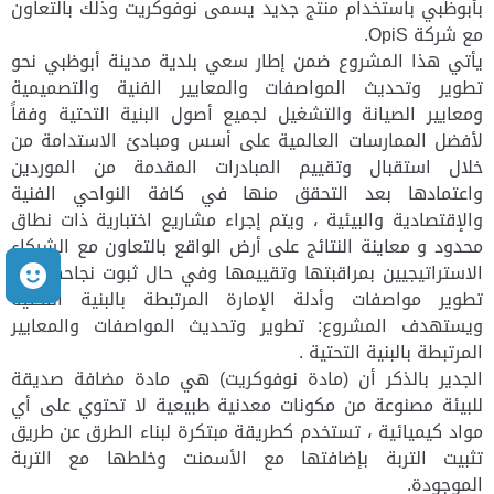
بأبوظبي باستخدام منتج جديد يسمى نوفوكريت وذلك بالتعاون
مع شركة OpiS.
يأتي هذا المشروع ضمن إطار سعي بلدية مدينة أبوظبي نحو
تطوير وتحديث المواصفات والمعايير الفنية والتصميمية
ومعايير الصيانة والتشغيل لجميع أصول البنية التحتية وفقاً
لأفضل الممارسات العالمية على أسس ومبادئ الاستدامة من
خلال استقبال وتقييم المبادرات المقدمة من الموردين
واعتمادها بعد التحقق منها في كافة النواحي الفنية
والإقتصادية والبيئية ، ويتم إجراء مشاريع اختبارية ذات نطاق
محدود و معاينة النتائج على أرض الواقع بالتعاون مع الشركاء
م
الاستراتيجيين بمراقبتها وتقييمها وفي حال ثبوت نجاحها يتم
تطوير مواصفات وأدلة الإمارة المرتبطة بالبنية التحتية
ويستهدف المشروع: تطوير وتحديث المواصفات والمعايير
المرتبطة بالبنية التحتية .
الجدير بالذكر أن (مادة نوفوكريت) هي مادة مضافة صديقة
للبيئة مصنوعة من مكونات معدنية طبيعية لا تحتوي على أي
مواد كيميائية ، تستخدم كطريقة مبتكرة لبناء الطرق عن طريق
تثبيت التربة بإضافتها مع الأسمنت وخلطها مع التربة
الموجودة.