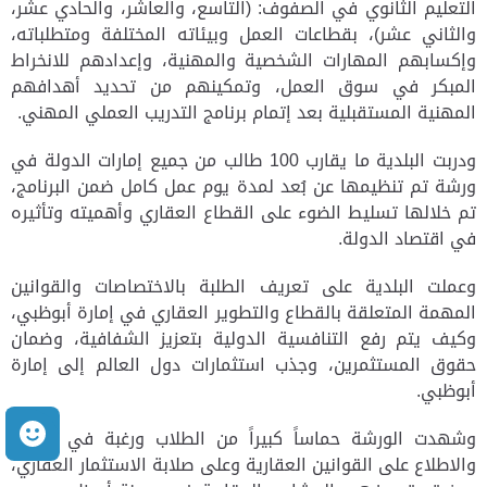
التعليم الثانوي في الصفوف: (التاسع، والعاشر، والحادي عشر،
والثاني عشر)، بقطاعات العمل وبيئاته المختلفة ومتطلباته،
وإكسابهم المهارات الشخصية والمهنية، وإعدادهم للانخراط
المبكر في سوق العمل، وتمكينهم من تحديد أهدافهم
المهنية المستقبلية بعد إتمام برنامج التدريب العملي المهني.
ودربت البلدية ما يقارب 100 طالب من جميع إمارات الدولة في
ورشة تم تنظيمها عن بُعد لمدة يوم عمل كامل ضمن البرنامج،
تم خلالها تسليط الضوء على القطاع العقاري وأهميته وتأثيره
في اقتصاد الدولة.
وعملت البلدية على تعريف الطلبة بالاختصاصات والقوانين
المهمة المتعلقة بالقطاع والتطوير العقاري في إمارة أبوظبي،
وكيف يتم رفع التنافسية الدولية بتعزيز الشفافية، وضمان
حقوق المستثمرين، وجذب استثمارات دول العالم إلى إمارة
أبوظبي.
م
وشهدت الورشة حماساً كبيراً من الطلاب ورغبة في التعلم
والاطلاع على القوانين العقارية وعلى صلابة الاستثمار العقاري،