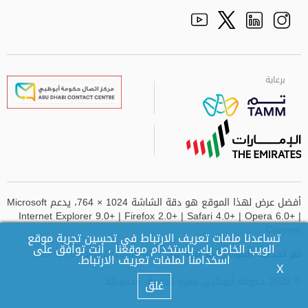
Facebook
Youtube
الذهاب الى تم
Twitter
Instagram
برعاية
برعاية
برعاية
برعاية
أفضل عرض لهذا الموقع هو دقة الشاشة 1024 × 764، يدعم Microsoft
Internet Explorer 9.0+ | Firefox 2.0+ | Safari 4.0+ | Opera 6.0+ |
Chrome
تساعدنا ملفات تعريف الارتباط في تحسين تجربة موقع
الويب الخاص بك. باستخدام موقعنا ، أنت توافق على
تم تحديث الموقع آخر مرة في
- 01-09-2023 وقت10:08 am
اسخدامنا لملفات تعريف الارتباط.
X
© 2023 حكومة أبوظبي جميع الحقوق محفوظة.
غلق