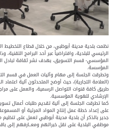
الرئيسي للبلدية، وافتراضياً عبر أحد البرامج التقنية،
المؤسسي- قسم التسويق، بهدف نشر ثقافة تبادل الخبر
المؤسسة.
وتطرقت الجلسة إلى مهام وآليات العمل في قسم التس
(العلامة التجارية)، حيث أوضح المتحدثون آلية اعتماد
طريق كافة قنوات التواصل الرسمية، والعمل على مراجع
الإرشادي للهوية المؤسسية.
كما تطرقت الجلسة إلى آلية تقديم طلبات أعمال تسويقي
على إعداد خطة عمل إنتاج المواد المرئية أو المسموعة و
جدير بالذكر أن بلدية مدينة أبوظبي تعمل على تنظيم 
موظفي البلدية على نقل خبراتهم ومعــارفهم إلى باقي ا