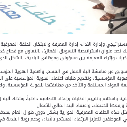
 وذلك تحت عنوان (استراتيجية التسويق الفعال)، بالتعاون مع قطاع خد
ات وإثراء المعرفة بين مسؤولي وموظفي البلدية، بالشكل الذي ي
ويق عبر مناقشة آلية العمل في القسم، وأهمية الهوية المؤسس
 الهوية المؤسسية، وتقديم طلبات اعتماد الهوية المؤسسية على ال
ة المواد المستلمة والتأكد من مطابقتها للهوية المؤسسية، واعتم
ة واستلام وتقييم الطلبات وإعداد التصاميم داخلياً، وكذلك آلية
رفعها للاعتماد، واعتماد البند المالي للأعمال.
مثل هذه الحلقات المعرفية الحوارية بشكل دوري طوال العام بهدف
لموظفين لتعزيز الارتقاء المستمر بالأداء، ودعم رؤية البلدية في 