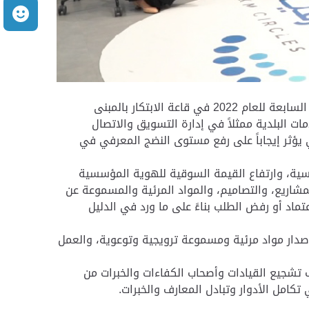
م
نظمت بلدية مدينة أبوظبي، من خلال قطاع التخطيط الاستراتيجي وإدارة الأداء- إدارة المعرفة والابتكار، الحلقة المعرفية السابعة للعام 2022 في قاعة الابتكار بالمبنى
مات البلدية ممثلاً في إدارة التسويق والاتصال
ؤثر إيجاباً على رفع مستوى النضج المعرفي في
ية، وارتفاع القيمة السوقية للهوية المؤسسية
مشاريع، والتصاميم، والمواد المرئية والمسموعة عن
اد أو رفض الطلب بناءً على ما ورد في الدليل
 إصدار مواد مرئية ومسموعة ترويجية وتوعوية، والعمل
 تشجيع القيادات وأصحاب الكفاءات والخبرات من
تكامل الأدوار وتبادل المعارف والخبرات.