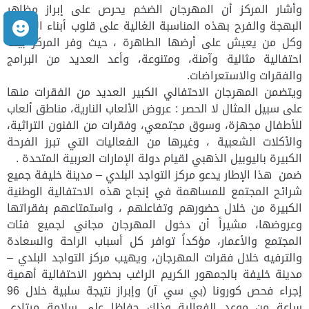
وأشار المركز أن المهرجان الضخم يحرص على إبراز مظاهر
البهجة والفرح بهذه المناسبة الغالية على قلوب أبناء الإمارات
م
وكل من يعيش على أرضها الطاهرة ، حيث وفر المركز بيئة
احتفالية مثالية وآمنة، ومتنوعة، وأعد العديد من البرامج
والفقرات والاستعراضات.
ويتضمن المهرجان الاحتفالي الكبير العديد من الفقرات منها
على سبيل المثال لا الحصر : عروض الألعاب النارية، مناطق ألعاب
للأطفال مجهزة، وسوق مجتمعي، وفقرات من الفنون التراثية،
والأكلات الشعبية ، وغيرها من الفعاليات التي تبرز الفرحة
الكبيرة باليوبيل الذهبي لقيام دولة الإمارات العربية المتحدة .
ضمن هذا الإطار يدعو مركز التواجد البلدي – مدينة خليفة جميع
شرائح المجتمع للمساهمة في إنجاح هذه الاحتفالية الوطنية
الكبيرة من خلال حضورهم وتفاعلهم ، واستمتاعهم بفقراتها
وعروضها، مشيراً أن دخول المهرجان مجاني لجميع فئات
المجتمع والأعمار، مؤكداً توافر كل أسباب الراحة والسعادة
والترفيه خلال فقرات المهرجان، ويهيب مركز التواجد البلدي –
مدينة خليفة بالجمهور الكريم الراغب بحضور الاحتفالية أهمية
إجراء فحص كورونا (بي سي آر) وإبراز نتيجة سلبية خلال 96
ساعة من موعد الفعالية وذلك حفاظا على سلامة مرتادي