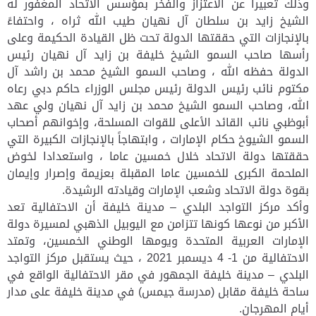
وذلك تعبيراً عن الاعتزاز والفخر بمؤسس الاتحاد المغفور له
الشيخ زايد بن سلطان آل نهيان طيب الله ثراه ، واحتفاءً
بالإنجازات التي حققتها الدولة تحت ظل القيادة الحكيمة وعلى
رأسها صاحب السمو الشيخ خليفة بن زايد آل نهيان رئيس
الدولة حفظه الله ، وصاحب السمو الشيخ محمد بن راشد آل
مكتوم نائب رئيس الدولة رئيس مجلس الوزراء حاكم دبي رعاه
الله، وصاحب السمو الشيخ محمد بن زايد آل نهيان ولي عهد
أبوظبي نائب القائد الأعلى للقوات المسلحة، وإخوانهم أصحاب
السمو الشيوخ حكام الإمارات ، وابتهاجاً بالإنجازات الكبيرة التي
حققتها دولة الاتحاد خلال خمسين عاما ، واستعدادا لخوض
الملحمة الكبرى للخمسين عاما المقبلة بعزيمة وإصرار وإيمان
بقوة دولة الاتحاد وشعب الإمارات وقيادته الرشيدة.
وأكد مركز التواجد البلدي – مدينة خليفة أن الاحتفالية تعد
الأكبر من نوعها كونها تتزامن مع اليوبيل الذهبي لمسيرة دولة
الإمارات العربية المتحدة ويومها الوطني الخمسين، وتمتد
الاحتفالية من 1- 4 ديسمبر 2021 ، حيث يستقبل مركز التواجد
البلدي – مدينة خليفة الجمهور في مقر الاحتفالية الواقع في
ساحة خليفة مقابل (مدرسة جيمس) في مدينة خليفة على مدار
أيام المهرجان.