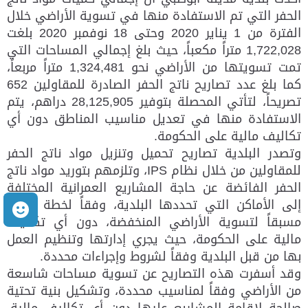
الحفر التي تم الاستفادة منها في تسوية الأراضي خلال
الفترة من 1 يناير 2020 وحتى 18 نوفمبر 2020 بلغت
1,722,028 متراً مكعباً، حيث بلغ إجمالي المساحات التي
تمت تسويتها من الأراضي نحو 1,324,481 متراً مربعاً،
كما بلغ عدد تصاريح ناتج الحفر الصادرة للمقاولين 652
تصريحاً، لتأتي المحصلة بتوفير 28,125,905 دراهم، يتم
الاستفادة منها في تعديل مناسيب المناطق دون أي
تكاليف مالية على الحكومة.
وتصدر البلدية تصاريح تحميل وتنزيل مواد ناتج الحفر
للمقاولين من خلال نظام IPS، وتلزمهم بتوريد مواد ناتج
الحفر الفائضة عن حاجة المشاريع العمرانية المختلفة
إلى الأماكن التي تحددها البلدية، وفقاً لخطة معدة
م
مسبقاً لتسوية الأراضي المنخفضة، دون أي تكاليف
مالية على الحكومة، حيث يجري إدارتها وتنظيم العمل
بها من قبل البلدية وفقاً لشروط وإجراءات محددة.
وقد أسفرت هذه التصاريح عن تسوية مساحات شاسعة
من الأراضي وفقاً لمناسيب محددة، وتشكيل بنية تحتية
صالحة لإقامة المشاريع عليها دون أي تكاليف مالية،