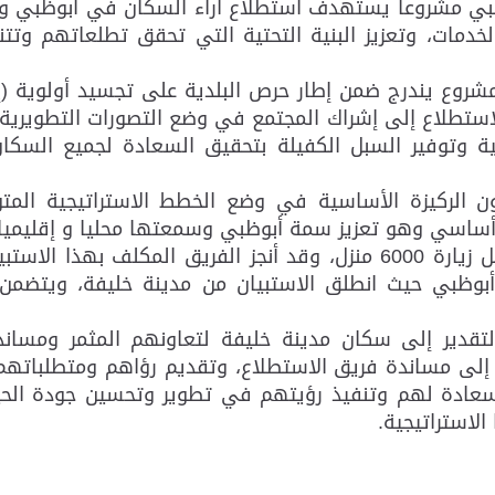
أبوظبي مشروعا يستهدف استطلاع آراء السكان في أبوظبي 
الخدمات، وتعزيز البنية التحتية التي تحقق تطلعاتهم و
مشروع يندرج ضمن إطار حرص البلدية على تجسيد أولوية (إ
لاستطلاع إلى إشراك المجتمع في وضع التصورات التطويرية
ة وتوفير السبل الكفيلة بتحقيق السعادة لجميع السكان
ون الركيزة الأساسية في وضع الخطط الاستراتيجية المتو
أساسي وهو تعزيز سمة أبوظبي وسمعتها محليا و إقليميا و
وأوضحت البلدية أن الاستطلاع في مجمله يشمل زيارة 6000 منزل، وقد أنج
تقدير إلى سكان مدينة خليفة لتعاونهم المثمر ومساندت
مع إلى مساندة فريق الاستطلاع، وتقديم رؤاهم ومتطلباتهم
سعادة لهم وتنفيذ رؤيتهم في تطوير وتحسين جودة الحياة
لاستراتيجية.