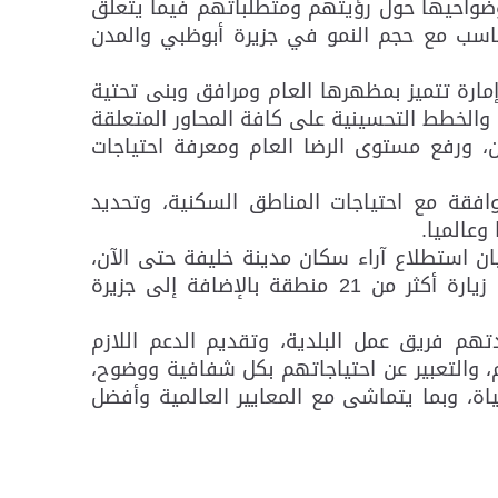
وضواحيها حول رؤيتهم ومتطلباتهم فيما يتعلق
تتناسب مع حجم النمو في جزيرة أبوظبي والمدن
مارة تتميز بمظهرها العام ومرافق وبنى تحتية
 والخطط التحسينية على كافة المحاور المتعلقة
، ورفع مستوى الرضا العام ومعرفة احتياجات
افقة مع احتياجات المناطق السكنية، وتحديد
عالميا.
ز الفريق المكلف بهذا الاستبيان استطلاع آراء سكان مدينة خليفة حتى الآن،
ويواصل الفريق مهمته لتغطية جميع مناطق أبوظبي حيث انطلق الاستبيان من مدينة خليفة، ويتضمن زيارة أكثر من 21 منطقة بالإضافة إلى جزيرة
هم فريق عمل البلدية، وتقديم الدعم اللازم
، والتعبير عن احتياجاتهم بكل شفافية ووضوح،
، وبما يتماشى مع المعايير العالمية وأفضل