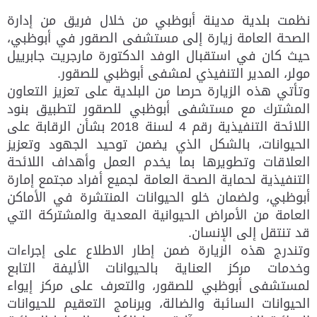
نظمت بلدية مدينة أبوظبي من خلال فريق من إدارة
الصحة العامة زيارة إلى مستشفى الصقور في أبوظبي،
حيث كان في استقبال الوفد الدكتورة مارجريت جابرييل
مولر، المدير التنفيذي لمشفى أبوظبي للصقور.
وتأتي هذه الزيارة حرصا من البلدية على تعزيز التعاون
المشترك مع مستشفى أبوظبي للصقور لتطبيق بنود
اللائحة التنفيذية رقم 4 لسنة 2018 بشأن الرقابة على
الحيوانات، بالشكل الذي يضمن توحيد الجهود وتعزيز
العلاقات وتطويرها بما يخدم العمل وأهداف اللائحة
التنفيذية لحماية الصحة العامة لجميع أفراد مجتمع إمارة
أبوظبي، ولضمان خلو الحيوانات المنتشرة في الأماكن
العامة من الأمراض الحيوانية المعدية والمشتركة التي
قد تنتقل إلى الإنسان.
وتندرج هذه الزيارة ضمن إطار الاطلاع على إجراءات
وخدمات مركز العناية بالحيوانات الأليفة التابع
لمستشفى أبوظبي للصقور، والتعرف على مركز إيواء
الحيوانات السائبة والضالة، وبرنامج التعقيم للحيوانات