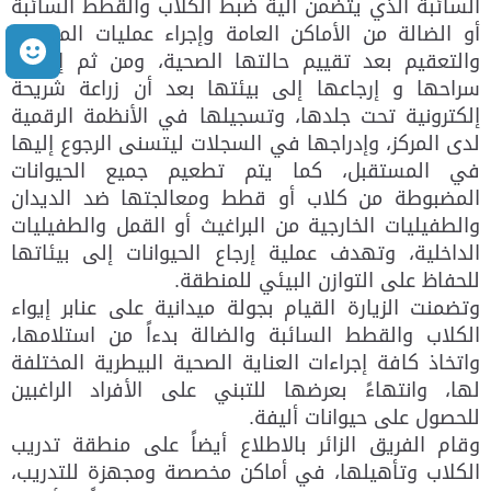
السائبة الذي يتضمن آلية ضبط الكلاب والقطط السائبة
أو الضالة من الأماكن العامة وإجراء عمليات المعالجة
م
والتعقيم بعد تقييم حالتها الصحية، ومن ثم إطلاق
سراحها و إرجاعها إلى بيئتها بعد أن زراعة شريحة
إلكترونية تحت جلدها، وتسجيلها في الأنظمة الرقمية
لدى المركز، وإدراجها في السجلات ليتسنى الرجوع إليها
في المستقبل، كما يتم تطعيم جميع الحيوانات
المضبوطة من كلاب أو قطط ومعالجتها ضد الديدان
والطفيليات الخارجية من البراغيث أو القمل والطفيليات
الداخلية، وتهدف عملية إرجاع الحيوانات إلى بيئاتها
للحفاظ على التوازن البيئي للمنطقة.
وتضمنت الزيارة القيام بجولة ميدانية على عنابر إيواء
الكلاب والقطط السائبة والضالة بدءاً من استلامها،
واتخاذ كافة إجراءات العناية الصحية البيطرية المختلفة
لها، وانتهاءً بعرضها للتبني على الأفراد الراغبين
للحصول على حيوانات أليفة.
وقام الفريق الزائر بالاطلاع أيضاً على منطقة تدريب
الكلاب وتأهيلها، في أماكن مخصصة ومجهزة للتدريب،