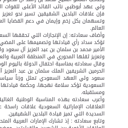
ولي عهد أبوظبي نائب القائد الأعلى للقوات ال
فإن علاقات البلدين الشقيقين تسير نحو تعزيز
وتسهمان بكل زخم وإيمان في دعم القضايا العرب
العالم.
وأضاف سعادته: إن الإنجازات التي تحققها السعو
تؤكد سداد رأي قيادتها وتصميمها على المضي قدم
الأمير محمد بن سلمان بن عبد العزيز آل سعود و
وتعزيز ثقلها المحوري في المنطقة العربية والعا
وقال سعادته بمناسبة احتفال الدولة باليوم ا
الحرمين الشريفين الملك سلمان بن عبد العزيز 
سعود ولي العهد السعودي تمثل وزناً سياسياً ود
السعودية تؤكد سلامة نهجها، وحكمة قيادتها 
ومستقبله.
وأعرب سعادته بهذه المناسبة الوطنية الغالية
العلاقات الإماراتية السعودية علاقات راسخة ع
السديدة التي تميز قيادة البلدين الشقيقين.
وتابع سعادته : إذ تشارك الإمارات العربية الم
العلاقات الأخوية بين الشعبين والقيادتين، موضحا