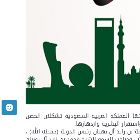
م
تها المملكة العربية السعودية تشكلان الحصن
استقرار البشرية وازدهارها.
ة بن زايد آل نهيان رئيس الدولة (حفظه الله) ،
 ، وصاحب السمو الشيخ محمد بن زايد آل نهيان