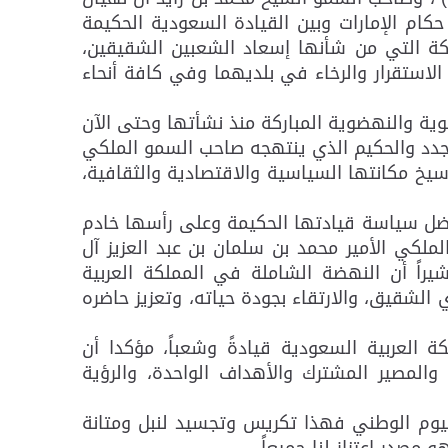
كام الإمارات وبين القيادة السعودية الحكيمة
ركة التي من شأنها إسعاد الشعبين الشقيقين،
لاستقرار والرخاء في بلديهما وفي كافة أنحاء
وية والنهضوية المباركة منذ نشأتها وحتى الآن
متجدد والحكيم الذي ينتهجه صاحب السمو الملكي
سيخ مكانتها السياسية والاقتصادية والثقافية،
فضل سياسة قيادتها الحكيمة وعلى رأسها خادم
ملكي الأمير محمد بن سلمان بن عبد العزيز آل
مشيراً أن النهضة الشاملة في المملكة العربية
قيق، والارتقاء بجودة حياته، وتعزيز حاضره
 العربية السعودية قيادةً وشعباً، مؤكدا أن
 والمصير المشترك والأهداف الواحدة، والرؤية
باليوم الوطني فهذا تكريس وتجسيد لنبل ومتانة
مصدر اعتزاز لنا جميعاً.