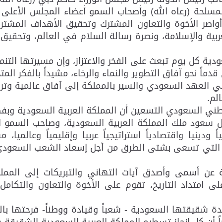
مسلحة (رعاه الله) وأصحاب السمو أعضاء المجلس الأعلى ح
 أواصر الأخوة والتعاون المشترك وتحقيق الأهداف المشت
ية والإسلامة، ونصرة رسالة السلام في العالم، وتحقيق ا
دية كل يوم تبعث على الفخر والاعتزاز، وإن مسيرتها التنم
اً نحو آفاق التطوير والنماء والرخاء، مشيداً بالفكر ال
لي العهد السعودي والسير بالمملكة إلى آفاق عالمية وتر
لم.
لوطني السعودي التسعين أن المملكة العربية السعودية وب
آل سعود ملك المملكة العربية السعودية، وصاحب السمو ال
ينيا واقتصادياً استراتيجياً عربيا وإقليمياً وعالميا، 
التي تسعى بشتى الطرق من أجل إسعاد الشعب السعودي الش
 عن أسمى وأصدق آيات التهاني والتبريكات إلى المملكة
لى امتداد التاريخ، تقوم على الأخوة والتعاون والتكامل
تحدة شقيقتها السعودية - شعباً وقيادة ووطناً- فرحتها 
ً أن كل إنجاز تسطره المملكة العربية السعودية الشقيقة هو 