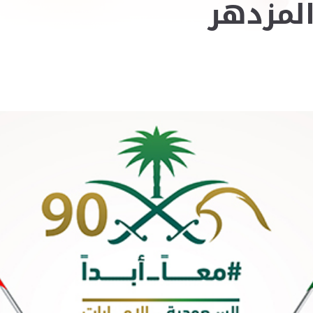
لمزدهر