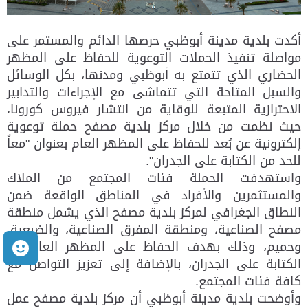
أكدت بلدية مدينة أبوظبي حرصها الدائم والمستمر على
مواصلة تنفيذ الحملات التوعوية للحفاظ على المظهر
الحضاري الذي تتمتع به أبوظبي ومدنها، بكل الوسائل
والسبل المتاحة التي تتماشى مع الإجراءات والتدابير
الاحترازية المتبعة للوقاية من انتشار فيروس كورونا،
حيث نظمت من خلال مركز بلدية مصفح حملة توعوية
إلكترونية عن بُعد للحفاظ على المظهر العام بعنوان "معاً
للحد من الكتابة على الجدران".
واستهدفت الحملة فئات المجتمع من الملاك
والمستثمرين والأفراد في المناطق الواقعة ضمن
النطاق الجغرافي لمركز بلدية مصفح الذي يشمل منطقة
مصفح الصناعية، ومنطقة المفرق الصناعية، والضبعية،
م
وحميم، وذلك بهدف الحفاظ على المظهر العام من
الكتابة على الجدران، بالإضافة إلى تعزيز التواصل مع
كافة فئات المجتمع.
وأوضحت بلدية مدينة أبوظبي أن مركز بلدية مصفح عمل