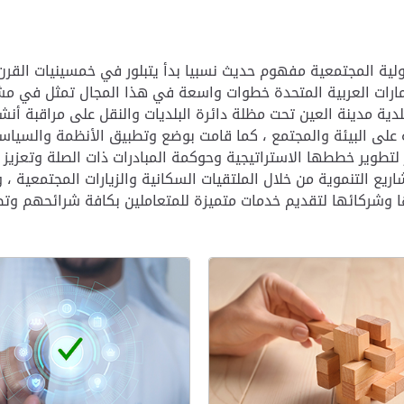
ة المجتمعية مفهوم حديث نسبيا بدأ يتبلور في خمسينيات القرن 
مارات العربية المتحدة خطوات واسعة في هذا المجال تمثل في مشاري
دية مدينة العين تحت مظلة دائرة البلديات والنقل على مراقبة أن
على البيئة والمجتمع ، كما قامت بوضع وتطبيق الأنظمة والسياس
 لتطوير خططها الاستراتيجية وحوكمة المبادرات ذات الصلة وتعزيز
ريع التنموية من خلال الملتقيات السكانية والزيارات المجتمعية ،
 وشركائها لتقديم خدمات متميزة للمتعاملين بكافة شرائحهم وتط