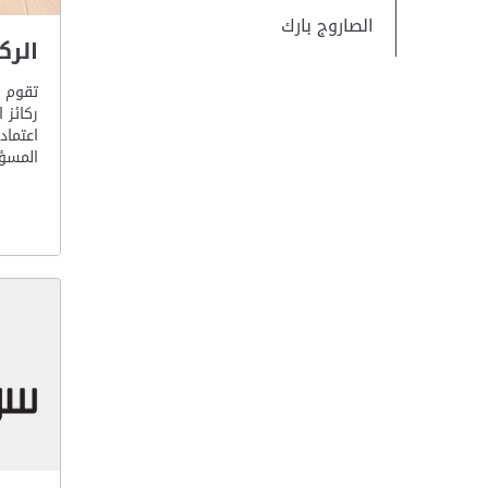
الصاروج بارك
الركا
تقوم ب
ركائز 
اعتماد
المسؤو