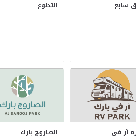
 سابع
التطوع
ه آر في
الصاروج بارك