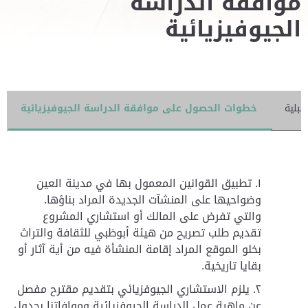
موافقة الدراسة
الجيوفيزيائية
بلية
خطوات الحصول على موافقة الدراسة الجيوفيزيائية
تطبيق القوانين المعمول بها في مدينة العين
وضواحيها على المنشآت الجديدة المراد بناؤها.
والتي تفرض على المالك أو استشاري المشروع
تقديم طلب تصريح من هيئة أبوظبي للثقافة والتراث
بخلو الموقع المراد إقامة المنشأة فيه من أية آثار أو
بقايا تاريخية.
يلزم الاستشاري الجيوفزيائي بتقديم مقترح مفصل
عن ماهية عمل الدراسة الجيوفزيائية وموافاتنا بجدول