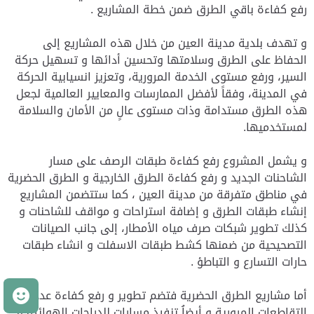
رفع كفاءة باقي الطرق ضمن خطة المشاريع .
و تهدف بلدية مدينة العين من خلال هذه المشاريع إلى
الحفاظ على الطرق وسلامتها وتحسين أدائها و تسهيل حركة
السير، ورفع مستوى الخدمة المرورية، وتعزيز انسيابية الحركة
في المدينة، وفقاً لأفضل الممارسات والمعايير العالمية لجعل
هذه الطرق مستدامة وذات مستوى عالٍ من الأمان والسلامة
لمستخدميها.
و يشمل المشروع رفع كفاءة طبقات الرصف على مسار
الشاحنات الجديد و رفع كفاءة الطرق الخارجية و الطرق الحضرية
في مناطق متفرقة من مدينة العين ، كما ستتضمن المشاريع
إنشاء طبقات الطرق و إضافة استراحات و مواقف للشاحنات و
كذلك تطوير شبكات صرف مياه الأمطار، إلى جانب الصيانات
التصحيحية من ضمنها كشط طبقات الاسفلت و انشاء طبقات
حارات التسارع و التباطؤ .
م
أما مشاريع الطرق الحضرية فتضم تطوير و رفع كفاءة عدد من
التقاطعات المرورية و أيضاُ تنفيذ مسارات للدراجات الهوائية و