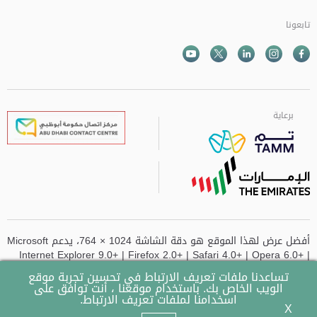
تابعونا
Facebook
Instagram
Twitter
الذهاب الى تم
Youtube
برعاية
برعاية
برعاية
برعاية
أفضل عرض لهذا الموقع هو دقة الشاشة 1024 × 764، يدعم Microsoft
Internet Explorer 9.0+ | Firefox 2.0+ | Safari 4.0+ | Opera 6.0+ |
Chrome
تساعدنا ملفات تعريف الارتباط في تحسين تجربة موقع
الويب الخاص بك. باستخدام موقعنا ، أنت توافق على
تم تحديث الموقع آخر مرة في
- 14-07-2026 وقت 10:49 AM
اسخدامنا لملفات تعريف الارتباط.
X