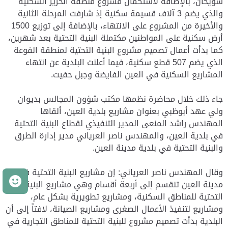
سويحان، بالإضافة لاستكمال مشروع منطقة الخرير السكنية
والذي يضم 3 آلاف قسيمة سكنية إذ شارفت المرحلة الثانية
والأخيرة من المشروع على الانتهاء، بالإضافة إلى توزيع 1500
أرض سكنية على المواطنين مكتملة البنية التحتية بعد شهرين،
كما بدأت أعمال تصميم مشروع البنية التحتية لمنطقة الفوعة
الذي يضم 507 قطع سكنية، فيما أعلنت البلدية عن انتهاء
المشاريع السكنية في العين الفايضة وجبل حفيت.
جاء ذلك خلال محاضرة نظمها مكتب شؤون المجالس بديوان
ولي عهد أبوظبي بعنوان مشاريع بلدية العين، ألقاها
المهندس راشد المنعى المدير التنفيذي لقطاع البنية التحتية
في بلدية العين، والمهندس ناصر العرياني مدير إدارة الطرق
والبنية التحتية في بلدية مدينة العين.
وقال المهندس ناصر العرياني: إن مشاريع البنية التحتية في
م
مدينة العين تنقسم إلى أربعة أقسام وهي مشاريع البنية
التحتية للمناطق السكنية، ومشاريع تطويرية بشكل عام،
ومشاريع لتنفيذ الأعمال الصغرى ومشاريع الصيانة، لافتاً إلى أن
البلدية بدأت تصميم مشروع للبنية التحتية للمناطق التجارية في