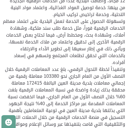
12 مجالا، وأضافت البلدية عدداً من الخدمات الرقمية الجديدة
من بينها: خدمة توصيل المواد الغذائية، واعتماد مواد البنية
التحتية، وخدمة تراخيص تركيب الخيام.
ولسهولة الحصول على الخدمة تعمل البلدية على اعتماد معظم
الخدمات الرقمية فوراً، مثل خدمة طلب سند ملكية، وشهادة
أملاك، وشهادة بحث، ومخطط أرض، فيما تحتاج بعض الخدمات
الرقمية الأخرى إلى تدقيق واعتماد من ملاك الخدمة نفسها،
ويأتي ذلك في إطار سعيها إلى تطوير الأداء والارتقاء
بالخدمات التي تحقق تطلعات المجتمع وتسهم في إسعاد
أفراده.
وتنفيذاً لخطة التحول الرقمي، بلغ عدد المعاملات الرقمية خلال
النصف الأول من العام الجاري نحو 103380 معاملة رقمية من
إجمالي معاملات بلدية مدينة العين البالغة 172415 معاملة
محققة بذلك زيادة واضحة في نسبة المعاملات الرقمية بلغت
60% خلال النصف الأول من العام الجاري، فيما انخفضت نسبة
المعاملات المقدمة عبر مراكز الخدمة إلى 40% نتيجة الجهود
التي بذلتها بلدية مدينة العين في توعية المتعاملين بأهمية
التسجيل في منصة الخدمات الرقمية من خلال الحملات التوعوية
م
والتثقيفية التي قامت بتنفيذها عبر وسائل الإعلام ومواقع