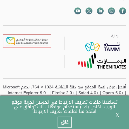
Facebook
Instagram
Twitter
الذهاب الى تم
Youtube
برعاية
برعاية
برعاية
برعاية
أفضل عرض لهذا الموقع هو دقة الشاشة 1024 × 764، يدعم Microsoft
Internet Explorer 9.0+ | Firefox 2.0+ | Safari 4.0+ | Opera 6.0+ |
Chrome
تساعدنا ملفات تعريف الارتباط في تحسين تجربة موقع
الويب الخاص بك. باستخدام موقعنا ، أنت توافق على
تم تحديث الموقع آخر مرة في
- 14-07-2026 وقت 10:49 AM
اسخدامنا لملفات تعريف الارتباط.
X
© 2023 حكومة أبوظبي جميع الحقوق محفوظة.
غلق