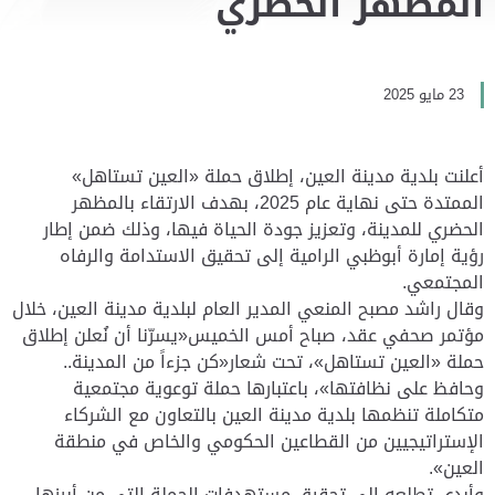
المظهر الحضري
23 مايو 2025
أعلنت بلدية مدينة العين، إطلاق حملة «العين تستاهل»
الممتدة حتى نهاية عام 2025، بهدف الارتقاء بالمظهر
الحضري للمدينة، وتعزيز جودة الحياة فيها، وذلك ضمن إطار
رؤية إمارة أبوظبي الرامية إلى تحقيق الاستدامة والرفاه
المجتمعي.
وقال راشد مصبح المنعي المدير العام لبلدية مدينة العين، خلال
مؤتمر صحفي عقد، صباح أمس الخميس«يسرّنا أن نُعلن إطلاق
حملة «العين تستاهل»، تحت شعار«كن جزءاً من المدينة..
وحافظ على نظافتها»، باعتبارها حملة توعوية مجتمعية
متكاملة تنظمها بلدية مدينة العين بالتعاون مع الشركاء
الإستراتيجيين من القطاعين الحكومي والخاص في منطقة
العين».
وأبدى تطلعه إلى تحقيق مستهدفات الحملة التي من أبرزها