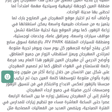
منطقة العين كوجهة ترفيهية وسياحية مهمة امتداداً لما
تحظى بها مدينة الواحات.
وأضاف أنه تم اختيار موقع المهرجان في الصاروج بارك لما
يتميز به من مساحات طبيعية واسعة يمكن استغلالها في
زراعة الزهور، كما يوفر الموقع بنية تحتية متكاملة تشمل
مواقف سيارات واسعة، ومرافق عامة، وخدمات لوجستية،
ومنطقة للسيارات المتنقلة RV PARK، بالإضافة لسوق سابع
الذي يفتح أبوابه للجمهور كل يوم سبت ويوفر تجربة متنوعة
لمرتادي المهرجان ويعزز استقطاب الزوار من جميع المناطق.
وأوضح الدرعي أن مهرجان العين للزهور هذا العام يعد فرصة
رائعة للاستمتاع في الهواء الطلق كما تم تصميم المهرجان
على شكل عين الانسان من خلال زراعة أكثر من مليون ونصف
م
زهرة بألوان متنوعة تتوسطها كلمة العين حيث تم تركيب 54
مجسمًا بالزهور تعكس الابداع والابتكار في فن تنسيق الزهور
ومجسمات أخرى مضيئة في جميع ارجاء المهرجان.
وأشار إلى أن المهرجان يستقبل زواره ما بين الساعة الرابعة
عصرا حتى الساعة العاشرة مساء مع تنظيم زيارات للمدارس في
الفترة الصباحية، ويتضمن العديد من الفعاليات المصاحبة مثل