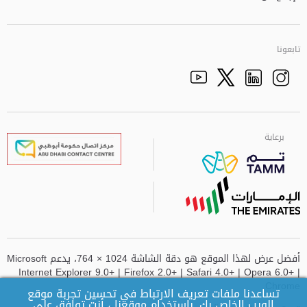
تابعونا
Facebook
Youtube
الذهاب الى تم
Twitter
Instagram
برعاية
برعاية
برعاية
برعاية
أفضل عرض لهذا الموقع هو دقة الشاشة 1024 × 764، يدعم Microsoft
Internet Explorer 9.0+ | Firefox 2.0+ | Safari 4.0+ | Opera 6.0+ |
Chrome
تساعدنا ملفات تعريف الارتباط في تحسين تجربة موقع
الويب الخاص بك. باستخدام موقعنا ، أنت توافق على