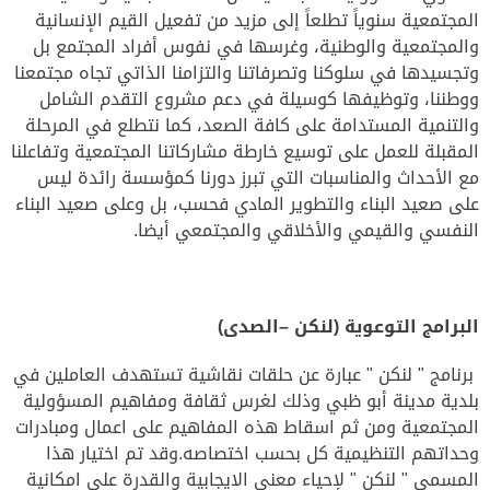
المجتمعية سنوياً تطلعاً إلى مزيد من تفعيل القيم الإنسانية
والمجتمعية والوطنية، وغرسها في نفوس أفراد المجتمع بل
وتجسيدها في سلوكنا وتصرفاتنا والتزامنا الذاتي تجاه مجتمعنا
ووطننا، وتوظيفها كوسيلة في دعم مشروع التقدم الشامل
والتنمية المستدامة على كافة الصعد، كما نتطلع في المرحلة
المقبلة للعمل على توسيع خارطة مشاركاتنا المجتمعية وتفاعلنا
مع الأحداث والمناسبات التي تبرز دورنا كمؤسسة رائدة ليس
على صعيد البناء والتطوير المادي فحسب، بل وعلى صعيد البناء
النفسي والقيمي والأخلاقي والمجتمعي أيضا.
البرامج التوعوية (لنكن –الصدى)
برنامج " لنكن " عبارة عن حلقات نقاشية تستهدف العاملين في
بلدية مدينة أبو ظبي وذلك لغرس ثقافة ومفاهيم المسؤولية
المجتمعية ومن ثم اسقاط هذه المفاهيم على اعمال ومبادرات
وحداتهم التنظيمية كل بحسب اختصاصه.وقد تم اختيار هذا
المسمى " لنكن " لإحياء معنى الايجابية والقدرة على امكانية