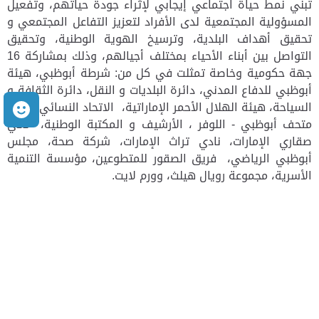
تبني نمط حياة اجتماعي إيجابي لإثراء جودة حياتهم، وتفعيل
المسؤولية المجتمعية لدى الأفراد لتعزيز التفاعل المجتمعي و
تحقيق أهداف البلدية، وترسيخ الهوية الوطنية، وتحقيق
التواصل بين أبناء الأحياء بمختلف أجيالهم، وذلك بمشاركة 16
جهة حكومية وخاصة تمثلت في كل من: شرطة أبوظبي، هيئة
أبوظبي للدفاع المدني، دائرة البلديات و النقل، دائرة الثقافة و
م
السياحة، هيئة الهلال الأحمر الإماراتية، الاتحاد النسائي العام،
متحف أبوظبي - اللوفر ، الأرشيف و المكتبة الوطنية، نادي
صقاري الإمارات، نادي تراث الإمارات، شركة صحة، مجلس
أبوظبي الرياضي، فريق الصقور للمتطوعين، مؤسسة التنمية
الأسرية، مجموعة رويال هيلث، وورم لايت.