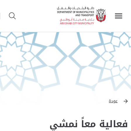
عودة
فعالية معاً نمشي