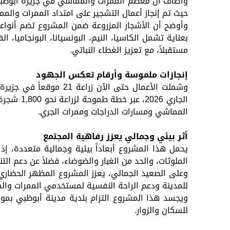
وأضاف أن معظم الممرات والمماشي في جزيرة أبوظبي قد
حيث تم إنجاز أعمال التشجير على امتداد الممرات والمماشي في الش
وأوضح أن الأشجار المزروعة ضمن المشروع تضم أنواعاً
بعناية تشمل الكاسيا، النيم، البونسيانا، البونجامي
مستقبلاً، مع تعزيز الغطاء النباتي.
إنجازات ملموسة وأرقام تعكس الجهود
المماشي ومسارات الدراجات وممرات الجري.
أثر بيئي وجمالي يعزز رفاهية المجتمع
يحمل هذا المشروع أبعاداً بيئية وجمالية متعددة، إ
الملوثات، والحد من الغبار والضوضاء، فضلاً عن دعم التن
وعلى الصعيد الجمالي، يعزز المشروع المظهر الحضاري 
للمدينة ودعم الراحة النفسية لمستخدمي الممرات وال
ويجسد هذا المشروع التزام بلدية مدينة أبوظبي بموا
للسكان والزوار.