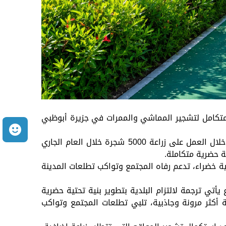
ومتكامل لتشجير المماشي والممرات في جزيرة أبوظبي
م
وتواصل البلدية تنفيذ مراحل مشروعها النوعي، الذي يرمي إلى توسيع الرقعة الخضراء وتحسين المشهد الجمالي، من خلال العمل على زراعة 5000 شجرة خلال العام الجاري
ية خضراء، تدعم رفاه المجتمع وتواكب تطلعات المدينة
أتي ترجمة لالتزام البلدية بتطوير بنية تحتية حضرية
ة أكثر مرونة وجاذبية، تلبي تطلعات المجتمع وتواكب