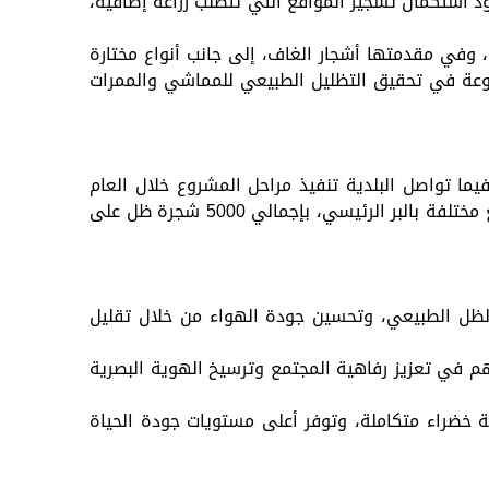
د استكمال تشجير المواقع التي تتطلب زراعة إضافية،
، وفي مقدمتها أشجار الغاف، إلى جانب أنواع مختارة
متنوعة في تحقيق التظليل الطبيعي للمماشي والممرات
الأعمال حتى الآن زراعة 21 موقعاً في جزيرة أبوظبي بأكثر من 2000 شجرة متنوعة تمت زراعتها خلال 2025، فيما تواصل البلدية تنفيذ مراحل المشروع خلال العام
الجاري 2026، عبر خطة طموحة لزراعة نحو 1,800 شجرة إضافية في مواقع جديدة داخل الجزيرة، و3200 شجرة في مواقع مختلفة بالبر الرئيسي، بإجمالي 5000 شجرة ظل على
 الظل الطبيعي، وتحسين جودة الهواء من خلال تقليل
هم في تعزيز رفاهية المجتمع وترسيخ الهوية البصرية
ة خضراء متكاملة، وتوفر أعلى مستويات جودة الحياة