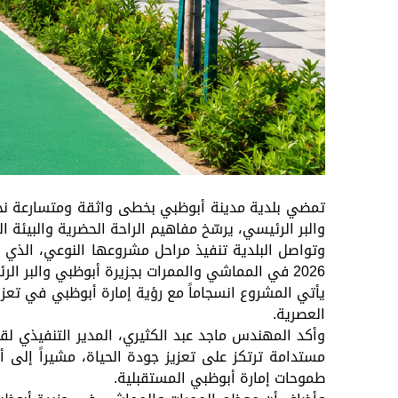
تمضي بلدية مدينة أبوظبي بخطى واثقة ومتسارعة نحو 
والبر الرئيسي، يرسّخ مفاهيم الراحة الحضرية والبيئة ا
2026 في المماشي والممرات بجزيرة أبوظبي والبر الرئيسي، بعدما أنجزت زراعة أكثر من 2000 شجرة في 2025، لتوفير بيئة حضرية متكاملة.
يأتي المشروع انسجاماً مع رؤية إمارة أبوظبي في تعزي
العصرية.
وأكد المهندس ماجد عبد الكثيري، المدير التنفيذي لقط
مستدامة ترتكز على تعزيز جودة الحياة، مشيراً إلى أ
طموحات إمارة أبوظبي المستقبلية.