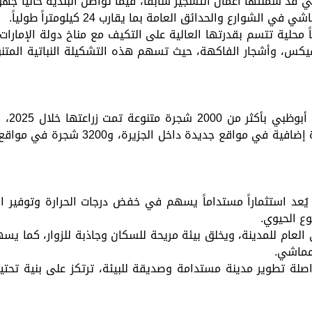
 شملتها أعمال التشجير سابقاً، فيما تواصل البلدية حالياً جهو
وارع والحدائق العامة بما يقارب 24 كيلومتراً طولياً.
 محلية تتسم بقدرتها العالية على التكيف مع مناخ دولة الإمارات
ا، الفيكس، وأشجار الفاكهة، حيث تسهم هذه التشكيلة النباتية ال
وشملت 
ذ يُعد استثماراً مستداماً يسهم في خفض درجات الحرارة وتوفير
وع الحيوي.
العام للمدينة، ويخلق بيئة مريحة للسكان وجاذبة للزوار، كما يس
مماشي.
صلة تطوير مدينة مستدامة وصديقة للبيئة، ترتكز على بنية تحتي