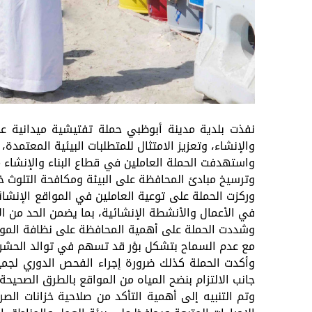
نفذت بلدية مدينة أبوظبي حملة تفتيشية ميدانية عل
والإنشاء، وتعزيز الامتثال للمتطلبات البيئية المعتمد
واستهدفت الحملة العاملين في قطاع البناء والإنشاء م
وترسيخ مبادئ المحافظة على البيئة ومكافحة التلوث خ
وركزت الحملة على توعية العاملين في المواقع الإنشائي
في الأعمال والأنشطة الإنشائية، بما يضمن الحد من الآ
وشددت الحملة على أهمية المحافظة على نظافة الموقع 
مع عدم السماح بتشكل بؤر قد تسهم في توالد الحشرات 
وأكدت الحملة كذلك ضرورة إجراء الفحص الدوري لجميع
جانب الالتزام بنضح المياه من المواقع بالطرق الصحيحة،
وتم التنبيه إلى أهمية التأكد من صلاحية خزانات 