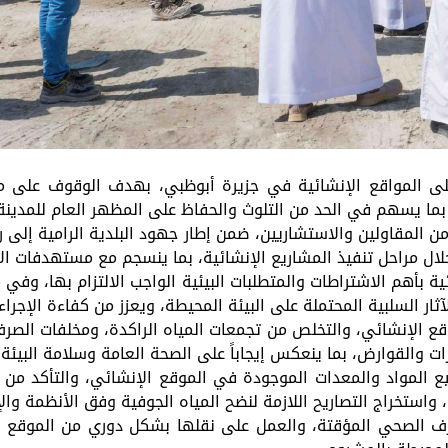
ى المواقع الإنشائية في جزيرة أبوظبي، بهدف الوقوف على مدى ا
ة، بما يسهم في الحد من التلوث والحفاظ على المظهر العام للمدينة
ن المقاولين والاستشاريين، ضمن إطار جهود البلدية الرامية إلى
لال مراحل تنفيذ المشاريع الإنشائية، بما ينسجم مع مستهدفات ا
ة بأهم الاشتراطات والمتطلبات البيئية الواجب الالتزام بها، وفي 
ثار السلبية المحتملة على البيئة المحيطة، ويعزز من كفاءة الإجرا
الإنشائي، والتخلص من تجمعات المياه الراكدة، ومخلفات الصرف 
والقوارض، بما ينعكس إيجاباً على الصحة العامة وسلامة البيئة.
 المواد والمعدات الموجودة في الموقع الإنشائي، والتأكد من 
 واستخراج التصاريح اللازمة لنضح المياه الجوفية وفق الأنظمة وال
الصرف الصحي المؤقتة، والعمل على نقلها بشكل دوري من الموقع