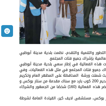
م
تطور والتنمية والتقدم، نظمت بلدية مدينة أبوظبي
عالمية بإشراك جميع فئات المجتمع.
ءت هذه الفعالية في إطار سعي بلدية مدينة أبوظبي
راك جميع فئات المجتمع في مثل هذه الفعاليات، وفي
 حيث شملت ورشة المحافظة على المظهر العام وتكريم
العمال المتميزين، وتكريم نجم البازار، وتقديم فحوصات مجانية في موقع الفعالية مقدمة من مستشفى لايف كير ، وتقديم 200 كوب بارد مع سناك مقدمة من ستار بوكس و
عدد 150 هدية من جومبوك " يونيسوب" كما تم توزيع 200 هدية مقدمة من وزارة الموارد البشرية والتوطين، حيث حضر هذه الفعالية (160) شخصًا من الجمهور والشركاء
ار بوكس، مستشفى لايف كير، القيادة العامة لشرطة