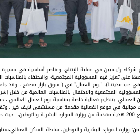
 شركاء رئيسيين في عملية الإنتاج، وعناصر أساسية في مسيرة ال
ا على تعزيز قيم المسؤولية المجتمعية، والاحتفاء بالمناسبات ال
في حب مدينتنا)، "يوم العمال" في ( سوق بازار مصفح ، وقد جا
لمسؤولية المجتمعية والاحتفال بالمناسبات العالمية من خلال إش
ن العمالي بتنظيم فعالية خاصة بمناسبة يوم العمال العالمي ،
من: وزارة الموارد البشرية والتوطين، سلطة السكن العمالي،ست