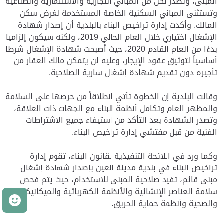
المبنى، وتصدر لكل من المباني التجارية والاستثمارية والصناعية
وتستثنى المباني السكنية الخاصة المستخدمة لغرض سكن
المالك. وأكدت إدارة تراخيص البناء بالبلدية أن إصدار شهادة
الإشغال اختياري خلال العام الحالي 2019، ولكنه سيكون إلزاميا
بدءًا من العام القادم 2020، حيث أصبحت شهادة الإشغال شرطا
أساسياً لتوثيق عقود الإيجار، وعليه لن يتمكن مالك العقار من
تأجيره دون تقديم شهادة إشغال سارية الصلاحية.
وقالت البلدية إن الخطوة تأتي انطلاقاً من حرصها على السلامة
والمظهر العام وتكامل أنظمة البناء مع الجهات ذات العلاقة،
وتصدر الشهادة بعد التأكد من استيفاء جميع الاشتراطات
الفنية من قبل مفتشي إدارة تراخيص البناء.
وكما ورد في اللائحة التنفيذية لقانون البناء، تقوم إدارة
تراخيص البناء في بلدية مدينة العين بإصدار شهادة إشغال
مبنى قائم، تفيد صلاحية المبنى للاستخدام، حيث يتم فحص
سلامة العناصر الإنشائية والأنظمة الكهربائية والميكانيكية
م
والصحية وأنظمة حماية الحريق.