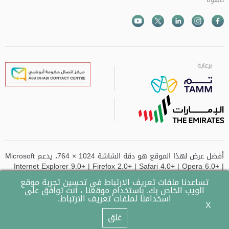
Facebook
Instagram
Twitter
الذهاب الى تم
Youtube
برعاية
برعاية
برعاية
برعاية
أفضل عرض لهذا الموقع هو دقة الشاشة 1024 × 764، يدعم Microsoft
Internet Explorer 9.0+ | Firefox 2.0+ | Safari 4.0+ | Opera 6.0+ |
Chrome
تساعدنا ملفات تعريف الارتباط في تحسين تجربة موقع
الويب الخاص بك. باستخدام موقعنا ، أنت توافق على
تم تحديث الموقع آخر مرة في
- 14-07-2026 وقت 10:49 AM
اسخدامنا لملفات تعريف الارتباط.
X
© 2023 حكومة أبوظبي جميع الحقوق محفوظة.
غلق