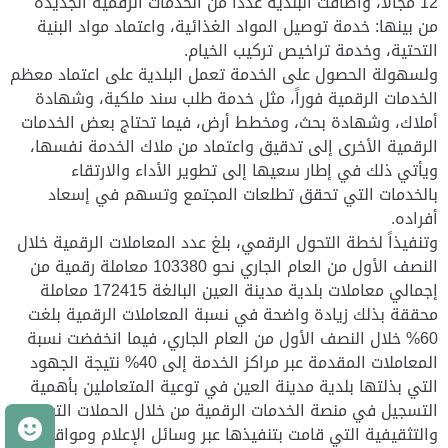
12 مجالا، وأضافت البلدية عدداً من الخدمات الرقمية الجديدة
من بينها: خدمة توصيل المواد الغذائية، واعتماد مواد البنية
التحتية، وخدمة تراخيص تركيب الخيام.
ولسهولة الحصول على الخدمة تعمل البلدية على اعتماد معظم
الخدمات الرقمية فوراً، مثل خدمة طلب سند ملكية، وشهادة
أملاك، وشهادة بحث، ومخطط أرض، فيما تحتاج بعض الخدمات
الرقمية الأخرى إلى تدقيق واعتماد من ملاك الخدمة نفسها،
ويأتي ذلك في إطار سعيها إلى تطوير الأداء والارتقاء
بالخدمات التي تحقق تطلعات المجتمع وتسهم في إسعاد
أفراده.
وتنفيذاً لخطة التحول الرقمي، بلغ عدد المعاملات الرقمية خلال
النصف الأول من العام الجاري نحو 103380 معاملة رقمية من
إجمالي معاملات بلدية مدينة العين البالغة 172415 معاملة
محققة بذلك زيادة واضحة في نسبة المعاملات الرقمية بلغت
60% خلال النصف الأول من العام الجاري، فيما انخفضت نسبة
المعاملات المقدمة عبر مراكز الخدمة إلى 40% نتيجة الجهود
التي بذلتها بلدية مدينة العين في توعية المتعاملين بأهمية
التسجيل في منصة الخدمات الرقمية من خلال الحملات التوعوية
م
والتثقيفية التي قامت بتنفيذها عبر وسائل الإعلام ومواقع