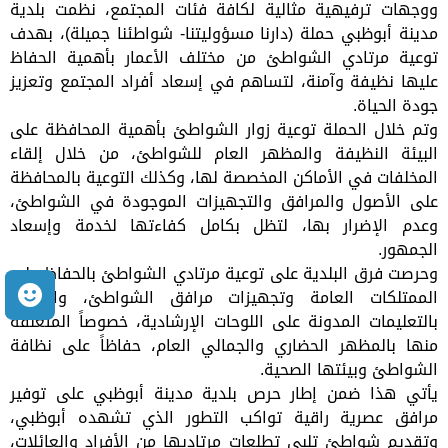
ووجهات ترفيهية مثالية لكافة فئات المجتمع، نظمت بلدية
مدينة أبوظبي حملة (دارنا مسؤوليتنا- شواطئنا جميلة)، بهدف
توعية مرتادي الشواطئ من مختلف الأعمار بأهمية الحفاظ
عليها نظيفة وآمنة، لتساهم في إسعاد أفراد المجتمع وتعزيز
جودة الحياة.
وتم خلال الحملة توعية زوار الشواطئ بأهمية المحافظة على
البيئة النظيفة والمظهر العام للشواطئ، من خلال إلقاء
المخلفات في الأماكن المخصصة لها، وكذلك التوعية بالمحافظة
على الأصول والمرافق والتجهيزات الموجودة في الشواطئ،
وعدم الإضرار بها، لتظل بكامل كفاءتها لخدمة وإسعاد
الجمهور.
وحرصت فرق البلدية على توعية مرتادي الشواطئ بالحفاظ على
م
الممتلكات العامة وتجهيزات مرافق الشواطئ، والالتزام
بالتعليمات المدونة على اللوحات الإرشادية، خصوصاً المتعلقة
منها بالمظهر الحضاري والجمالي العام، حفاظاً على نظافة
الشواطئ وبيئتها الصحية.
يأتي هذا ضمن إطار حرص بلدية مدينة أبوظبي على توفير
مرافق عصرية راقية تواكب التطور الذي تشهده أبوظبي،
وتقديم شواطئ تلبي تطلعات مرتاديها من الأفراد والعائلات،