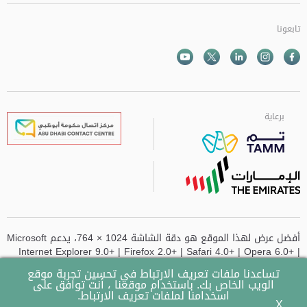
تابعونا
Facebook
Instagram
Twitter
الذهاب الى تم
Youtube
برعاية
برعاية
برعاية
برعاية
أفضل عرض لهذا الموقع هو دقة الشاشة 1024 × 764، يدعم Microsoft
Internet Explorer 9.0+ | Firefox 2.0+ | Safari 4.0+ | Opera 6.0+ |
Chrome
تساعدنا ملفات تعريف الارتباط في تحسين تجربة موقع
الويب الخاص بك. باستخدام موقعنا ، أنت توافق على
تم تحديث الموقع آخر مرة في
- 14-07-2026 وقت 10:49 AM
اسخدامنا لملفات تعريف الارتباط.
X