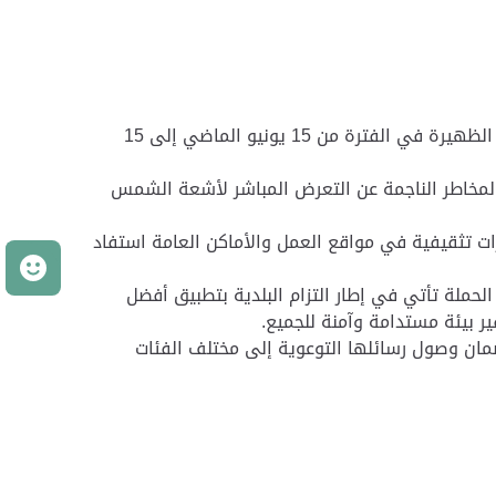
اختتمت بلدية مدينة العين حملة "السلامة في الحر" التي أطلقتها خلال فصل الصيف بالتزامن مع تطبيق حظر العمل وقت الظهيرة في الفترة من 15 يونيو الماضي إلى 15
المخاطر الناجمة عن التعرض المباشر لأشعة الشمس
ت تثقيفية في مواقع العمل والأماكن العامة استفاد
م
لحملة تأتي في إطار التزام البلدية بتطبيق أفضل
ر بيئة مستدامة وآمنة للجميع.
مان وصول رسائلها التوعوية إلى مختلف الفئات