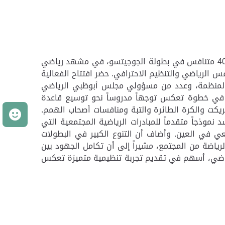
انطلقت في مدينة العين، مساء أمس، منافسات "تحدي حفيت الرياضي"، بمشاركة 1560 لاعباً في بطولات كرة القدم و400 متنافس في بطولة الجوجيتسو، في مشهد رياضي
 الرياضي والتنظيم الاحترافي. حضر افتتاح الفعالية
ا المنظمة، وعدد من مسؤولي مجلس أبوظبي الرياضي
، في خطوة تعكس توجهاً مدروساً نحو توسيع قاعدة
ريكت والكرة الطائرة والتبة ومنافسات أصحاب الهمم.
م
وذجاً متقدماً للمبادرات الرياضية المجتمعية التي
عي في العين. وأضاف أن التنوع الكبير في البطولات
ياضة من المجتمع، مشيراً إلى أن تكامل الجهود بين
رياضي، أسهم في تقديم تجربة تنظيمية متميزة تعكس